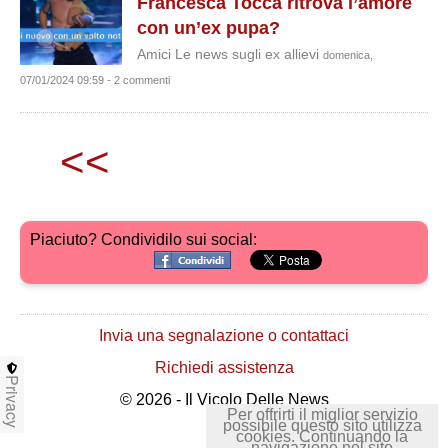
Francesca Tocca ritrova l’amore
con un’ex pupa?
Amici Le news sugli ex allievi
domenica,
07/01/2024 09:59 - 2 commenti
<<
Piaciuto? Condividilo sui social:
Invia una segnalazione o contattaci
Richiedi assistenza
Privacy
© 2026 - Il Vicolo Delle News
Per offrirti il miglior servizio
possibile questo sito utilizza
cookies. Continuando la
navigazione nel sito