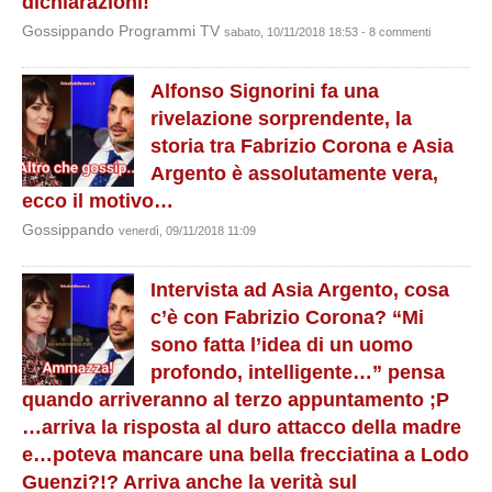
dichiarazioni!
Gossippando Programmi TV
sabato, 10/11/2018 18:53 - 8 commenti
Alfonso Signorini fa una
rivelazione sorprendente, la
storia tra Fabrizio Corona e Asia
Argento è assolutamente vera,
ecco il motivo…
Gossippando
venerdì, 09/11/2018 11:09
Intervista ad Asia Argento, cosa
c’è con Fabrizio Corona? “Mi
sono fatta l’idea di un uomo
profondo, intelligente…” pensa
quando arriveranno al terzo appuntamento ;P
…arriva la risposta al duro attacco della madre
e…poteva mancare una bella frecciatina a Lodo
Guenzi?!? Arriva anche la verità sul