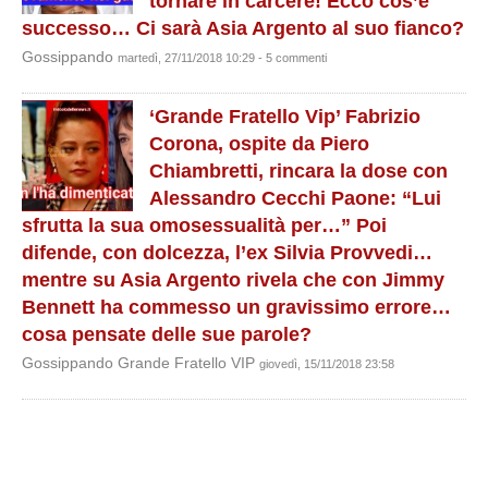
tornare in carcere! Ecco cos’è
successo… Ci sarà Asia Argento al suo fianco?
Gossippando
martedì, 27/11/2018 10:29 - 5 commenti
‘Grande Fratello Vip’ Fabrizio
Corona, ospite da Piero
Chiambretti, rincara la dose con
Alessandro Cecchi Paone: “Lui
sfrutta la sua omosessualità per…” Poi
difende, con dolcezza, l’ex Silvia Provvedi…
mentre su Asia Argento rivela che con Jimmy
Bennett ha commesso un gravissimo errore…
cosa pensate delle sue parole?
Gossippando Grande Fratello VIP
giovedì, 15/11/2018 23:58