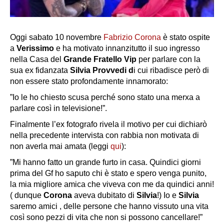
Oggi sabato 10 novembre
Fabrizio Corona
è stato ospite
a
Verissimo
e ha motivato innanzitutto il suo ingresso
nella Casa del
Grande
Fratello
Vip
per parlare con la
sua ex fidanzata
Silvia
Provvedi d
i cui ribadisce però di
non essere stato profondamente innamorato:
”Io le ho chiesto scusa perché sono stato una merxa a
parlare così in televisione!”.
Finalmente l’ex fotografo rivela il motivo per cui dichiarò
nella precedente intervista con rabbia non motivata di
non averla mai amata (leggi
qui
):
”Mi hanno fatto un grande furto in casa. Quindici giorni
prima del Gf ho saputo chi è stato e spero venga punito,
la mia migliore amica che viveva con me da quindici anni!
( dunque
Corona
aveva dubitato di
Silvia
!) Io e
Silvia
saremo amici , delle persone che hanno vissuto una vita
così sono pezzi di vita che non si possono cancellare!”