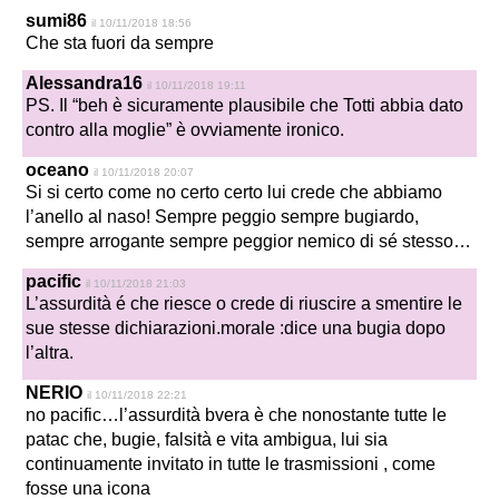
sumi86
il 10/11/2018 18:56
Che sta fuori da sempre
Alessandra16
il 10/11/2018 19:11
PS. Il “beh è sicuramente plausibile che Totti abbia dato
contro alla moglie” è ovviamente ironico.
oceano
il 10/11/2018 20:07
Si si certo come no certo certo lui crede che abbiamo
l’anello al naso! Sempre peggio sempre bugiardo,
sempre arrogante sempre peggior nemico di sé stesso…
pacific
il 10/11/2018 21:03
L’assurdità é che riesce o crede di riuscire a smentire le
sue stesse dichiarazioni.morale :dice una bugia dopo
l’altra.
NERIO
il 10/11/2018 22:21
no pacific…l’assurdità bvera è che nonostante tutte le
patac che, bugie, falsità e vita ambigua, lui sia
continuamente invitato in tutte le trasmissioni , come
fosse una icona