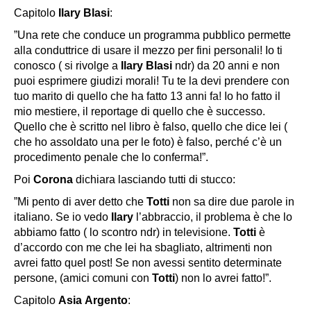
Capitolo
Ilary
Blasi
:
”Una rete che conduce un programma pubblico permette
alla conduttrice di usare il mezzo per fini personali! Io ti
conosco ( si rivolge a
Ilary
Blasi
ndr) da 20 anni e non
puoi esprimere giudizi morali! Tu te la devi prendere con
tuo marito di quello che ha fatto 13 anni fa! Io ho fatto il
mio mestiere, il reportage di quello che è successo.
Quello che è scritto nel libro è falso, quello che dice lei (
che ho assoldato una per le foto) è falso, perché c’è un
procedimento penale che lo conferma!”.
Poi
Corona
dichiara lasciando tutti di stucco:
”Mi pento di aver detto che
Totti
non sa dire due parole in
italiano. Se io vedo
Ilary
l’abbraccio, il problema è che lo
abbiamo fatto ( lo scontro ndr) in televisione.
Totti
è
d’accordo con me che lei ha sbagliato, altrimenti non
avrei fatto quel post! Se non avessi sentito determinate
persone, (amici comuni con
Totti
) non lo avrei fatto!”.
Capitolo
Asia
Argento
: