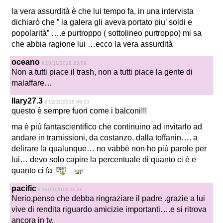
la vera assurdità è che lui tempo fa, in una intervista
dichiarò che ” la galera gli aveva portato piu’ soldi e
popolarità” ….e purtroppo ( sottolineo purtroppo) mi sa
che abbia ragione lui …ecco la vera assurdità
oceano
il 10/11/2018 23:09
Non a tutti piace il trash, non a tutti piace la gente di
malaffare…
Ilary27.3
il 12/11/2018 09:23
questo è sempre fuori come i balconi!!!
ma è più fantascientifico che continuino ad invitarlo ad
andare in tramissioni, da costanzo, dalla toffanin…. a
delirare la qualunque… no vabbè non ho più parole per
lui… devo solo capire la percentuale di quanto ci è e
quanto ci fa
pacific
il 12/11/2018 11:26
Nerio,penso che debba ringraziare il padre .grazie a lui
vive di rendita riguardo amicizie importanti….e si ritrova
ancora in tv.