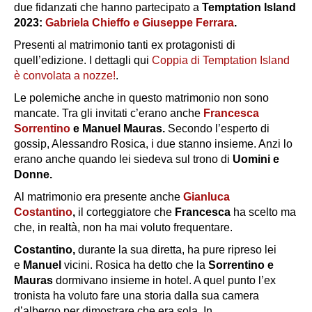
due fidanzati che hanno partecipato a
Temptation Island
2023:
Gabriela Chieffo e Giuseppe Ferrara
.
Presenti al matrimonio tanti ex protagonisti di
quell’edizione. I dettagli qui
Coppia di Temptation Island
è convolata a nozze!
.
Le polemiche anche in questo matrimonio non sono
mancate. Tra gli invitati c’erano anche
Francesca
Sorrentino
e Manuel Mauras.
Secondo l’esperto di
gossip, Alessandro Rosica, i due stanno insieme. Anzi lo
erano anche quando lei siedeva sul trono di
Uomini e
Donne.
Al matrimonio era presente anche
Gianluca
Costantino
,
il corteggiatore che
Francesca
ha scelto ma
che, in realtà, non ha mai voluto frequentare.
Costantino,
durante la sua diretta, ha pure ripreso lei
e
Manuel
vicini. Rosica ha detto che la
Sorrentino e
Mauras
dormivano insieme in hotel. A quel punto l’ex
tronista ha voluto fare una storia dalla sua camera
d’albergo per dimostrare che era sola. In