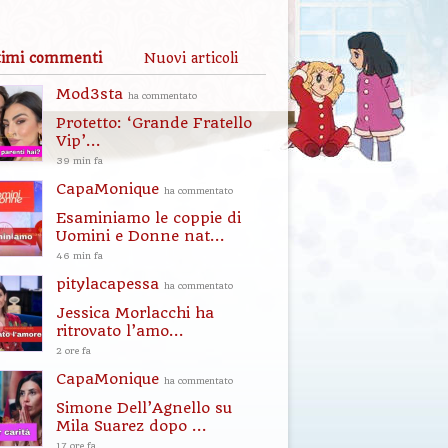
timi commenti
Nuovi articoli
Mod3sta
ha commentato
Protetto: ‘Grande Fratello
Vip’...
39 min fa
CapaMonique
ha commentato
Esaminiamo le coppie di
Uomini e Donne nat...
46 min fa
pitylacapessa
ha commentato
Jessica Morlacchi ha
ritrovato l’amo...
2 ore fa
CapaMonique
ha commentato
Simone Dell’Agnello su
Mila Suarez dopo ...
17 ore fa