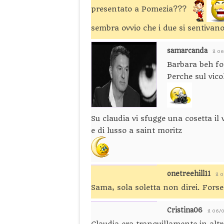
presentato a Pomezia???
sembra ovvio che i due si sentiva
samarcanda
il 0
Barbara beh fo
Perche sul vicol
Su claudia vi sfugge una cosetta il 
e di lusso a saint moritz
onetreehill11
il 
Sama, sola soletta non direi. Fors
Cristina06
il 06/