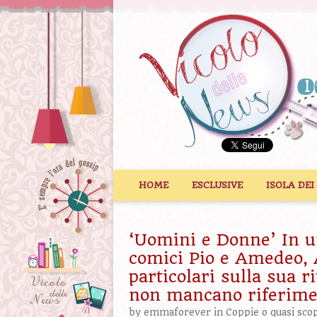
Vai al contenuto
HOME
ESCLUSIVE
ISOLA DEI
‘Uomini e Donne’ In un
comici Pio e Amedeo,
particolari sulla sua r
non mancano riferimen
by
emmaforever
in
Coppie o quasi sco