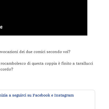
ovocazioni dei due comici secondo voi?
o rocambolesco di questa coppia è finito a tarallucci
accordo?
inizia a seguirci su Facebook e Instagram