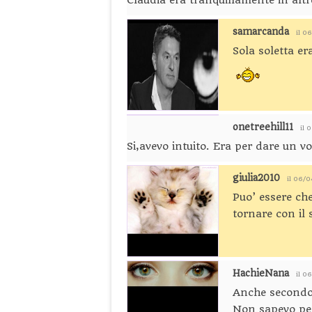
Claudia era tranquillamente in alt
samarcanda
il 0
Sola soletta e
onetreehill11
il 
Si,avevo intuito. Era per dare un 
giulia2010
il 06/
Puo’ essere che
tornare con il 
HachieNana
il 0
Anche secondo 
Non sapevo per