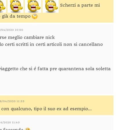
Scherzi a parte mi
no già da tempo
6/04/2020 10:50
rse meglio cambiare nick
o certi scritti in certi articoli non si cancellano
viaggetto che si é fatta pre quarantena sola soletta
06/04/2020 11:33
e con qualcuno, tipo il suo ex ad esempio…
04/2020 11:40