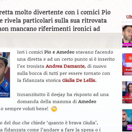
retta molto divertente con i comici Pio
Ul
ivela particolari sulla sua ritrovata
 non mancano riferimenti ironici ad
Ieri i comici
Pio e Amedeo
stavano facendo
una diretta e ad un certo punto si è inserito
l’ex tronista
Andrea Damante
,
di nuovo
sulla bocca di tutti per essere tornato con
la fidanzata storica
Giulia De Lellis
.
Innanzitutto il deejay ha risposto ad una
domanda della mamma di
Amedeo
no sempre voluti bene!
 del duo che chiede ‘quanto è brava Giulia’,
a fidanzata come l’andare a fare la spesa o i