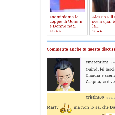
Esaminiamo le
Alessio Pili 
coppie di Uomini
svela qual è
e Donne nat...
la...
46 min fa
21 ore fa
Commenta anche tu questa discuss
emerenziana
il 
Quindi lei lasc
Claudia e scen
Caspita, ci è v
Cristina06
il 06/
Marty
ma non lo sai che Dam