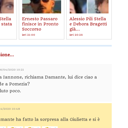
Stella
Ernesto Passaro
Alessio Pili Stella
 stata
finisce in Pronto
e Debora Bragetti
Soccorso
già...
ieri 21:00
ieri 20:25
ione...
06/04/2020 10:21
ia Iannone, richiama Damante, lui dice ciao a
de a Pomezia?
oluto poco.
04/2020 10:48
ante ha fatto la sorpresa alla Giulietta e si è