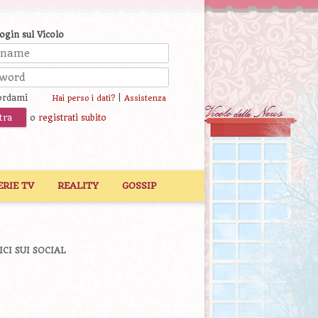
login sul Vicolo
ordami
|
Hai perso i dati?
Assistenza
o
registrati subito
ERIE TV
REALITY
GOSSIP
ICI SUI SOCIAL