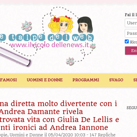
Fai il 
Ric
 FAMOSI
UOMINI E DONNE
PROGRAMMI
SVAGO
S
a diretta molto divertente con i
SEGU
 Andrea Damante rivela
itrovata vita con Giulia De Lellis e
ti ironici ad Andrea Iannone
ppie
,
Uomini e Donne
il 05/04/2020 10:03 -
147 Repliche