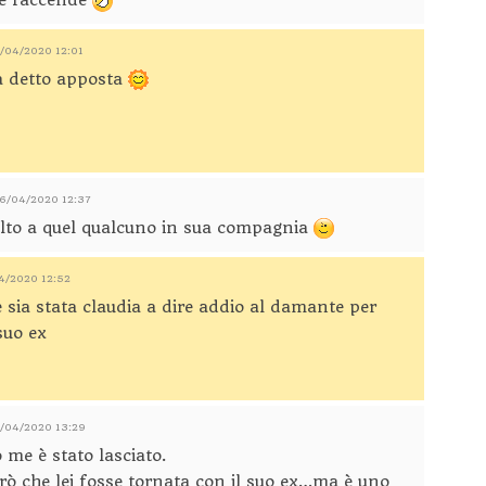
re faccende
6/04/2020 12:01
ra detto apposta
06/04/2020 12:37
volto a quel qualcuno in sua compagnia
04/2020 12:52
 sia stata claudia a dire addio al damante per
suo ex
6/04/2020 13:29
me è stato lasciato.
ò che lei fosse tornata con il suo ex…ma è uno