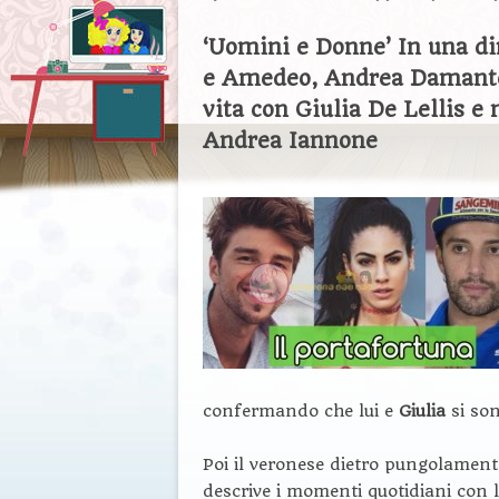
‘Uomini e Donne’ In una di
e Amedeo, Andrea Damante r
vita con Giulia De Lellis e
Andrea Iannone
confermando che lui e
Giulia
si so
Poi il veronese dietro pungolamento
descrive i momenti quotidiani con l