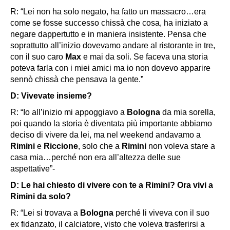
R: “Lei non ha solo negato, ha fatto un massacro…era
come se fosse successo chissà che cosa, ha iniziato a
negare dappertutto e in maniera insistente. Pensa che
soprattutto all’inizio dovevamo andare al ristorante in tre,
con il suo caro
Max
e mai da soli. Se faceva una storia
poteva farla con i miei amici ma io non dovevo apparire
sennò chissà che pensava la gente.”
D: Vivevate insieme?
R: “Io all’inizio mi appoggiavo a
Bologna
da mia sorella,
poi quando la storia è diventata più importante abbiamo
deciso di vivere da lei, ma nel weekend andavamo a
Rimini
e
Riccione
, solo che a
Rimini
non voleva stare a
casa mia…perché non era all’altezza delle sue
aspettative”-
D: Le hai chiesto di vivere con te a Rimini? Ora vivi a
Rimini da solo?
R: “Lei si trovava a
Bologna
perché li viveva con il suo
ex fidanzato, il calciatore, visto che voleva trasferirsi a