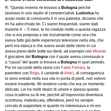
R: “Questo inverno mi trovavo a
Bologna
perché
lavoravo in uno studio di commercialisti.
Ludovica
ho
avuto modo di conoscerla lì in una palestra, diciamo che
mi ha adocchiato lei. Ci siamo frequentati, siamo stati
insieme 4 – 5 mesi. Io ho creduto molto a questa ragazza
che si era proposta a me inizialmente come una che
aveva fatto già delle esperienze televisive nella vita, che
però era stanca e che aveva avuto delle storie in cui
aveva preso delle botte sui denti, ad esempio con
Mirante
il giocatore del
Bologna
con il quale aveva convissuto e
a “causa” del quale si trovava a
Bologna
in quel periodo.
Poi mi raccontò della storia con
Fabio Ferrara
, la
parentesi con
Briga
, il cantante di
Amici
, di conseguenza
io sono entrato nella sua vita in punta di piedi, non volevo
essere invadente. Mi rendevo conto che era un momento
delicato. Lei ha molti sbalzi di umore e spesso questa
cosa ricadeva su di me, perché all’improvviso diventava
scontrosa, maleducata, offendeva, però ho sempre
cercato di sopportare in quanto mi interessava e mi ero