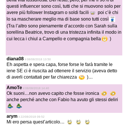
questi influencer sono così, tutti che si muovono solo per
avere più follower Instagram o soldi facili
poi c’è chi
lo sa mascherare meglio ma di base sono tutti così
(Tra l’altro sono pienamente d’accordo con Sarah sulla
sorellina Beatrice, trovo di una tristezza infinita il modo in
cui lecca i chiul a Campello e compagnia bella
)
diana08
il 08/08/2018 13:50
Eh aspetta e spera capa, forse forse le farà tramite le
iene SE ci è riuscita ad ottenere il servizio (aveva detto
di averli contattati per far chiarezza
)…
AmoTe
il 08/08/2018 14:40
Ok suoni…non avevo capito che fosse ironica
anche perché anche con Fabio ha avuto gli stessi deliri
arym
il 22/08/2018 09:52
Mi ero persa quest’articolo…