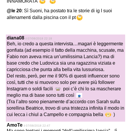
INNAMORATA
@le 20
: Sì Suoni, ha postato tra le storie di ig I suoi
allenamenti dalla piscina con il pt
diana08
il 07/08/2018 22:18
Beh, io credo a questa intervista…magari è leggermente
gonfiata (ad esempio il fatto della macchina, scusate, ma
Fabio non aveva mica un’umilissima Lancia?) ma di
base credo che Ludovica sia una ragazzina viziata e
capricciosa che punta alla bella vita lussuriosa.
Del resto, però, per me il 90% di questi influencer sono
così, tutti che si muovono solo per avere più follower
Instagram o soldi facili
poi c’è chi lo sa mascherare
meglio ma di base sono tutti così
(Tra l’altro sono pienamente d’accordo con Sarah sulla
sorellina Beatrice, trovo di una tristezza infinita il modo in
cui lecca i chiul a Campello e compagnia bella
)
AmoTe
il 07/08/2018 22:47
Ma sono lontani i momenti “dell’umilissima lancia”…lì