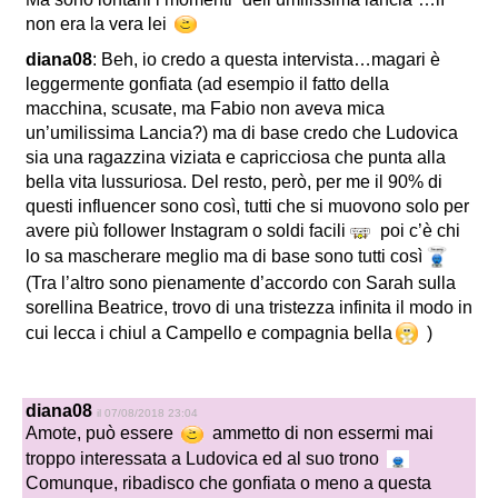
non era la vera lei
diana08
: Beh, io credo a questa intervista…magari è
leggermente gonfiata (ad esempio il fatto della
macchina, scusate, ma Fabio non aveva mica
un’umilissima Lancia?) ma di base credo che Ludovica
sia una ragazzina viziata e capricciosa che punta alla
bella vita lussuriosa. Del resto, però, per me il 90% di
questi influencer sono così, tutti che si muovono solo per
avere più follower Instagram o soldi facili
poi c’è chi
lo sa mascherare meglio ma di base sono tutti così
(Tra l’altro sono pienamente d’accordo con Sarah sulla
sorellina Beatrice, trovo di una tristezza infinita il modo in
cui lecca i chiul a Campello e compagnia bella
)
diana08
il 07/08/2018 23:04
Amote, può essere
ammetto di non essermi mai
troppo interessata a Ludovica ed al suo trono
Comunque, ribadisco che gonfiata o meno a questa