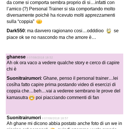
da come si comporta sembra proprio di si…infatti con
l’amico (?) Personal Trainer si sta comportando molto
diversamente poichè ha ricevuto molti apprezzamenti
sulla “coppia”
Dark550
: ma davvero ragionano cosi…odddioo
se
piace ok se no nascondo ma che amore è…
ghanese
il 07/08/2018 18:52
Ah ok ora vaco a vedere qualche story e cerco di capire
chi è
Suonitrairumori
: Ghane, penso il personal trainer…lei
cosìha fatto capire prima postando video di esercizi di
coppia che…beh…vai a vederee sembrano le prove del
kamasutra
poi piacciando commenti di fan
Suonitrairumori
il 07/08/2018 18:57
Ah ghane mi dicono abbia postato anche foto di un we in