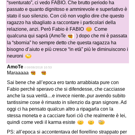
“sventurato”, ci vedo FABIO. Che brutto periodo ha
passato e quanto dignitoso e ammirevole e superlativo è
stato il suo silenzio. Con ciò non voglio dire che questo
ragazzo ha sbagliato a raccontare i particolari della
relazione, anzi. Però Fabio è FABIO
Come
qualcuna qui saprà (AmoTe
) dopo che mi è passata
la “sbornia” ho sempre detto che questa ragazza ha
bisogno d’aiuto e più cresce “in età” più le diminuiscono i
neuroni
AmoTe
il 08/08/2018 10:53
Maraaaaa
Sai bene che all’epoca ero tanto arrabbiata pure con
Fabio perchè speravo che si difendesse, che cacciasse
anche la sua verità…e invece niente..pur avendo subito
tantissime cose è rimasto in silenzio da gran signore. Ad
oggi ci ha pensato qualcun altro a ripagarla con la
stessa moneta e a cacciare fuori ciò che realmente è lei,
quindi come vedi il karma esiste
PS: all’epoca si accontentava del fiorellino strappato per