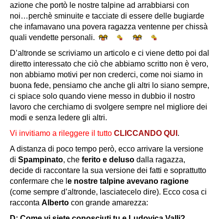
azione che portò le nostre talpine ad arrabbiarsi con
noi…perchè sminuite e tacciate di essere delle bugiarde
che infamavano una povera ragazza ventenne per chissà
quali vendette personali.
D’altronde se scriviamo un articolo e ci viene detto poi dal
diretto interessato che ciò che abbiamo scritto non è vero,
non abbiamo motivi per non crederci, come noi siamo in
buona fede, pensiamo che anche gli altri lo siano sempre,
ci spiace solo quando viene messo in dubbio il nostro
lavoro che cerchiamo di svolgere sempre nel migliore dei
modi e senza ledere gli altri.
Vi invitiamo a rileggere il tutto
CLICCANDO QUI
.
A distanza di poco tempo però, ecco arrivare la versione
di
Spampinato
, che
ferito e deluso
dalla ragazza,
decide di raccontare la sua versione dei fatti e soprattutto
confermare che l
e nostre talpine avevano ragione
(come sempre d’altronde, lasciatecelo dire). Ecco cosa ci
racconta
Alberto
con grande amarezza:
D: Come vi siete conosciuti tu e Ludovica Valli?