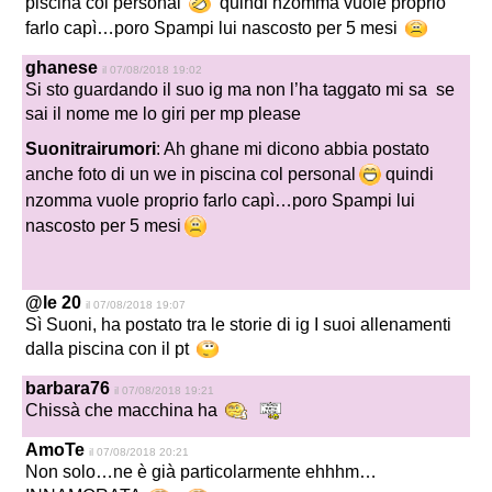
piscina col personal
quindi nzomma vuole proprio
farlo capì…poro Spampi lui nascosto per 5 mesi
ghanese
il 07/08/2018 19:02
Si sto guardando il suo ig ma non l’ha taggato mi sa se
sai il nome me lo giri per mp please
Suonitrairumori
: Ah ghane mi dicono abbia postato
anche foto di un we in piscina col personal
quindi
nzomma vuole proprio farlo capì…poro Spampi lui
nascosto per 5 mesi
@le 20
il 07/08/2018 19:07
Sì Suoni, ha postato tra le storie di ig I suoi allenamenti
dalla piscina con il pt
barbara76
il 07/08/2018 19:21
Chissà che macchina ha
AmoTe
il 07/08/2018 20:21
Non solo…ne è già particolarmente ehhhm…