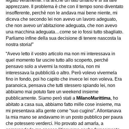
legato veramente. Ha anche un lato umano e si sa fare
apprezzare. Il problema è che con il tempo sono diventato
insofferente, perchè non le andava mai bene niente, mi
diceva che secondo lei non avevo un lavoro adeguato,
che non avevo un’abitazione adeguata, che non avevo
una macchina adeguata…come se io fossi tutto sbagliato.
Parliamo infine della sua decisione di tenere nascosta la
nostra storia!”
“Avevo letto il vostro articolo ma non mi interessava in
quel momento far uscire tutto allo scoperto, perché
pensavo solo a vivermi la nostra storia, non mi
interessava la pubblicità o altro. Però volevo vivermela
fino in fondo, poi ho capito che invece lei non voleva. Era
paranoica, pensava che tutti stessero spiando lei, non
abbiamo mai potuto fare un weekend insieme
pubblicamente. Siamo però stati a
Milano
Marittima
, ho
abitato a casa sua, abbiamo fatto mille cose insieme, ma
mi presentava alla gente come “suo cugino”. Allontanava
la mia mano se andavamo in un posto pubblico per paura
che potessero verderci. Ho provato ad amarla, a