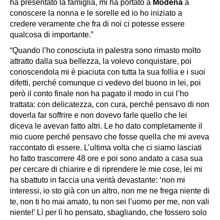
ha presentato la famiglia, mi ha portato a
Modena
a
conoscere la nonna e le sorelle ed io ho iniziato a
credere veramente che fra di noi ci potesse essere
qualcosa di importante.”
“Quando l’ho conosciuta in palestra sono rimasto molto
attratto dalla sua bellezza, la volevo conquistare, poi
conoscendola mi è piaciuta con tutta la sua follia e i suoi
difetti, perché comunque ci vedevo del buono in lei, poi
però il conto finale non ha pagato il modo in cui l’ho
trattata: con delicatezza, con cura, perché pensavo di non
doverla far soffrire e non dovevo farle quello che lei
diceva le avevan fatto altri. Le ho dato completamente il
mio cuore perché pensavo che fosse quella che mi aveva
raccontato di essere. L’ultima volta che ci siamo lasciati
ho fatto trascorrere 48 ore e poi sono andato a casa sua
per cercare di chiarire e di riprendere le mie cose, lei mi
ha sbattuto in faccia una verità devastante: ‘non mi
interessi, io sto già con un altro, non me ne frega niente di
te, non ti ho mai amato, tu non sei l’uomo per me, non vali
niente!’ Lì per lì ho pensato, sbagliando, che fossero solo