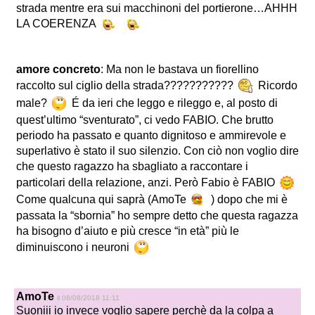
strada mentre era sui macchinoni del portierone…AHHH
LA COERENZA
amore concreto
: Ma non le bastava un fiorellino
raccolto sul ciglio della strada???????????
Ricordo
male?
É da ieri che leggo e rileggo e, al posto di
quest’ultimo “sventurato”, ci vedo FABIO. Che brutto
periodo ha passato e quanto dignitoso e ammirevole e
superlativo è stato il suo silenzio. Con ciò non voglio dire
che questo ragazzo ha sbagliato a raccontare i
particolari della relazione, anzi. Però Fabio è FABIO
Come qualcuna qui saprà (AmoTe
) dopo che mi è
passata la “sbornia” ho sempre detto che questa ragazza
ha bisogno d’aiuto e più cresce “in età” più le
diminuiscono i neuroni
AmoTe
il 08/08/2018 11:11
Suoniii io invece voglio sapere perchè da la colpa a