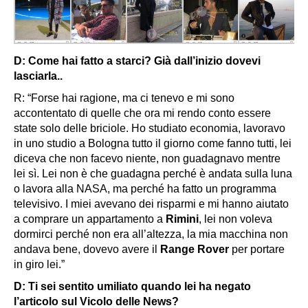
D: Come hai fatto a starci? Già dall’inizio dovevi
lasciarla..
R: “Forse hai ragione, ma ci tenevo e mi sono
accontentato di quelle che ora mi rendo conto essere
state solo delle briciole. Ho studiato economia, lavoravo
in uno studio a Bologna tutto il giorno come fanno tutti, lei
diceva che non facevo niente, non guadagnavo mentre
lei sì. Lei non è che guadagna perché è andata sulla luna
o lavora alla NASA, ma perché ha fatto un programma
televisivo. I miei avevano dei risparmi e mi hanno aiutato
a comprare un appartamento a
Rimini
, lei non voleva
dormirci perché non era all’altezza, la mia macchina non
andava bene, dovevo avere il
Range Rover
per portare
in giro lei.”
D: Ti sei sentito umiliato quando lei ha negato
l’articolo sul Vicolo delle News?