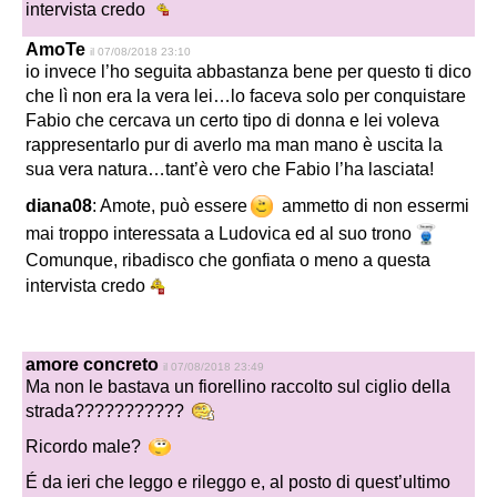
intervista credo
AmoTe
il 07/08/2018 23:10
io invece l’ho seguita abbastanza bene per questo ti dico
che lì non era la vera lei…lo faceva solo per conquistare
Fabio che cercava un certo tipo di donna e lei voleva
rappresentarlo pur di averlo ma man mano è uscita la
sua vera natura…tant’è vero che Fabio l’ha lasciata!
diana08
: Amote, può essere
ammetto di non essermi
mai troppo interessata a Ludovica ed al suo trono
Comunque, ribadisco che gonfiata o meno a questa
intervista credo
amore concreto
il 07/08/2018 23:49
Ma non le bastava un fiorellino raccolto sul ciglio della
strada???????????
Ricordo male?
É da ieri che leggo e rileggo e, al posto di quest’ultimo