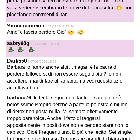
prima postando video di esercizi di coppia che…beh…
vai a vedere e sembrano le prove del kamasutra
poi
piacciando commenti di fan
Suonitrairumori
il 07/08/2018 17:44
AmoTe lascia perdere Gio’
sabry68g
il 07/08/2018 18:03
Dark550
il 07/08/2018 18:27
Barbara lo fanno anche altri…magari è la paura di
perdere followers, di non essere seguiti più ? io non
accetterei mai di fare gli amanti..ma vedi questo tizio
accettava boh
barbara76
: Io lei la seguo ogni tanto. Il suo igiene è
noiosissimo.Proprio perché a parte la palestra e milioni
di detox non posta nulla. Mi sembra effettivamente
troppo paranoica. Anche il fatto di taggarsi
appositamente in posti dove non è per depistare non lo
capisco. Cioè.Frequenti uno. È più che lecito. Sei single.
Lui pure in questo caso.Tra postare grandi dichiarazioni