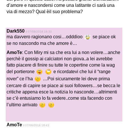
d’amore e nascondersi come una latitante ci sarà una
via di mezzo? Qual èil suo problema?
Dark550
il 07/08/2018 18:30
ma davvero ragionano cosi…odddioo
se piace ok
se no nascondo ma che amore è…
AmoTe
: Con Miry mi sa che era lui a non volere…anche
perchè il gossip ai calciatori non giova..a lei avrebbe
fatto piacere di finire su tutte le copertine come la wag
del portierone
e ricordatevi che lui il “range
rover” ce l’ha
…Poi sicuramente lei deve prima
cercare di capire se piace ai suoi followers…se becca le
critiche appena esce la notizia lo nasconde…altrimenti
se c’è entusiamo lo fa vedere..come sta facendo con
l’ultimo arrivato
AmoTe
il 07/08/2018 18:43