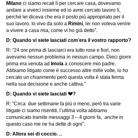
Milano
ci siamo recati lì per cercare casa, dovevamo
andare a viverci insieme ed io avrei cercato lavoro lì,
perché lei diceva che era il posto più appropriato per il
suo lavoro. Io vivo da solo a
Rimini
, lei non voleva venire
a vivere a casa mia, come vi ho già detto”.
D: Quando vi siete lasciati com’era il vostro rapporto?
R: “24 ore prima di lasciarci era tutto rose e fiori, non
avevamo nessun problema in nessun campo. Dieci giorni
prima era venuta ad
Imola
a conoscere mio padre.
Abbiamo litigato come è successo altre mille volte, io ho
cercato un chiarimento però questa volta è stata ferma
nella sua decisione e anche cattiva.”
D: Quando vi siete lasciati 💔?
R: “Circa due settimane fa più o meno, però tra varie
litigate ci siamo risentiti, l’ultima volta abbiamo
comunicato tramite messaggi 3 – 4 giorni fa, anche in
questo caso me ne ha dette di ogni”.
D: Allora sei di coccio. ..