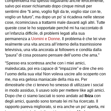
comprenderla ma spesso litigavamo anche ferocemente,
salvo poi esser richiamato dopo cinque minuti per
sentirmi dire “ti amo, voglio figli da te, voglio star con te,
voglio un futuro”, ma dopo un po’ si ricadeva nelle stesse
cose, ricominciava a trattarmi male davanti agli altri. Tutte
queste cose le ho sopportate perché mi ha raccontato di
un’infanzia difficile, di problemi legati alla sua
permanenza a
Uomini e Donne
. Il problema è che lei vive
realmente una vita ancora all’interno della trasmissione
televisiva, una vita ancorata ai followers e condita dalla
“paura” di cosa possano pensare dell’uomo che ama.”
“Spesso era scontrosa anche con i miei amici,
maleducata, poi era capace di “impazzire” e dire che ero
l’uomo della sua vita! Non voleva uscire allo scoperto con
me, ma era gelosa maniacale della mia ex. Per
dimostrarle che ci tenevo ho smesso di utilizzare i social
in modo assiduo, li usavo solo per mettere like agli amici.
Dopo che ci siamo lasciati io sono andato ad
Ibiza
con
degli amici, quando sono tornato lei mi ha ricercato. Il
rapporto pareva migliorato, si era anche un po’ aperta, mi