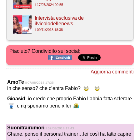
il 17/07/2024 09:55
Intervista esclusiva de
ilvicolodellenews....
il 09/11/2018 18:38
Piaciuto? Condividilo sui social:
Aggiorna commenti
AmoTe
il 07/08/2018 17:35
in che senso? che c’entra Fabio?
Gioasid
: io credo che proprio Fabio l’abbia fatta sclerare
cmq speriamo bene x lei
Suonitrairumori
il 07/08/2018 17:43
Ghane, penso il personal trainer…lei così ha fatto capire