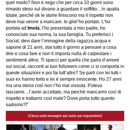
quel modo? Non ti nego che per circa 10 giorni sono
rimasto steso sul divano a guardare il soffitto…in apatia
totale, perché ok le storie finiscono ma il rispetto non
deve mai venire a mancare. Io gliel’ho portato. L’ho
portata ad
Imola
, l’ho presentata a mio padre, ho
conosciuto sua nonna, la sua famiglia. Tu preferisci i
Social, devi dare l’immagine della ragazza acqua e
sapone di 21 anni, stai tutto il giorno a pensare a cosa
dire e cosa fare e non ti importa nulla di calpestare i
sentimenti altrui. Ti spacci per quella che parla d’amore
sui social, racconti ai tuoi followers come ci si comporta in
queste situazioni e poi fai tutt’altro? Se parli con lei tutti i
suoi ex hanno torto e lei è sempre innocente. Ho 27 anni
ma una storia così non l’ho mai vissuta. Poteva
lasciarmi…l’avrei accettato, ma perchè mancarmi così di
rispetto e trattarmi così male? Dove porta tutto questo
sadismo?!”
(Clicca sulle immagini qui sotto per ingrandirle!)