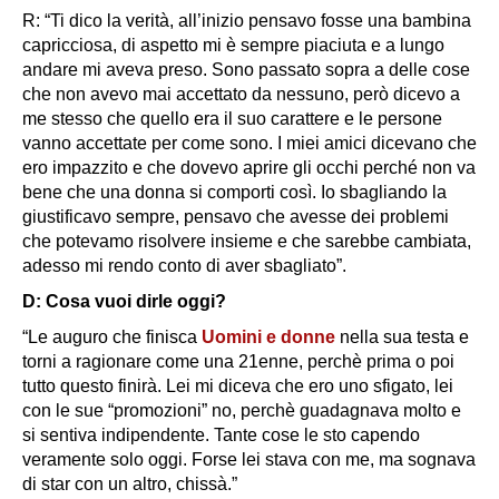
R: “Ti dico la verità, all’inizio pensavo fosse una bambina
capricciosa, di aspetto mi è sempre piaciuta e a lungo
andare mi aveva preso. Sono passato sopra a delle cose
che non avevo mai accettato da nessuno, però dicevo a
me stesso che quello era il suo carattere e le persone
vanno accettate per come sono. I miei amici dicevano che
ero impazzito e che dovevo aprire gli occhi perché non va
bene che una donna si comporti così. Io sbagliando la
giustificavo sempre, pensavo che avesse dei problemi
che potevamo risolvere insieme e che sarebbe cambiata,
adesso mi rendo conto di aver sbagliato”.
D: Cosa vuoi dirle oggi?
“Le auguro che finisca
Uomini e donne
nella sua testa e
torni a ragionare come una 21enne, perchè prima o poi
tutto questo finirà. Lei mi diceva che ero uno sfigato, lei
con le sue “promozioni” no, perchè guadagnava molto e
si sentiva indipendente. Tante cose le sto capendo
veramente solo oggi. Forse lei stava con me, ma sognava
di star con un altro, chissà.”