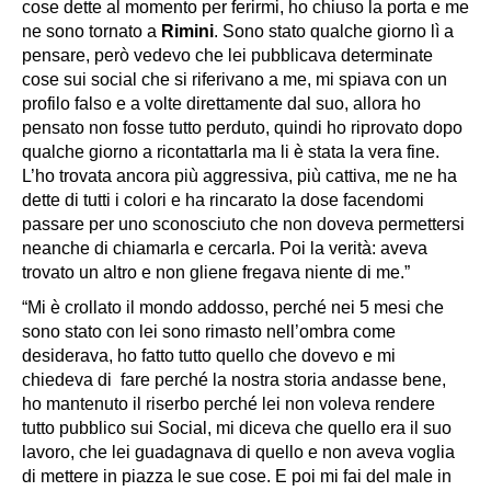
cose dette al momento per ferirmi, ho chiuso la porta e me
ne sono tornato a
Rimini
. Sono stato qualche giorno lì a
pensare, però vedevo che lei pubblicava determinate
cose sui social che si riferivano a me, mi spiava con un
profilo falso e a volte direttamente dal suo, allora ho
pensato non fosse tutto perduto, quindi ho riprovato dopo
qualche giorno a ricontattarla ma li è stata la vera fine.
L’ho trovata ancora più aggressiva, più cattiva, me ne ha
dette di tutti i colori e ha rincarato la dose facendomi
passare per uno sconosciuto che non doveva permettersi
neanche di chiamarla e cercarla. Poi la verità: aveva
trovato un altro e non gliene fregava niente di me.”
“Mi è crollato il mondo addosso, perché nei 5 mesi che
sono stato con lei sono rimasto nell’ombra come
desiderava, ho fatto tutto quello che dovevo e mi
chiedeva di fare perché la nostra storia andasse bene,
ho mantenuto il riserbo perché lei non voleva rendere
tutto pubblico sui Social, mi diceva che quello era il suo
lavoro, che lei guadagnava di quello e non aveva voglia
di mettere in piazza le sue cose. E poi mi fai del male in