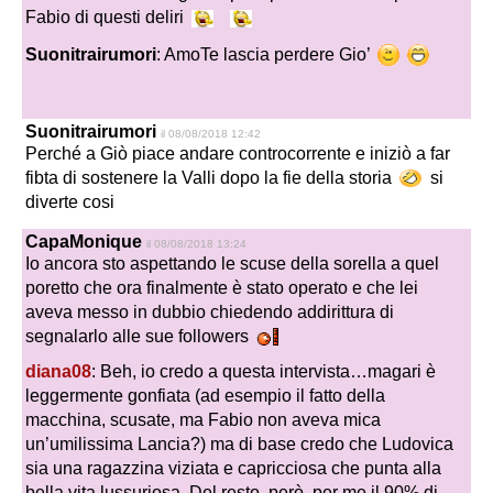
Fabio di questi deliri
Suonitrairumori
: AmoTe lascia perdere Gio’
Suonitrairumori
il 08/08/2018 12:42
Perché a Giò piace andare controcorrente e iniziò a far
fibta di sostenere la Valli dopo la fie della storia
si
diverte cosi
CapaMonique
il 08/08/2018 13:24
Io ancora sto aspettando le scuse della sorella a quel
poretto che ora finalmente è stato operato e che lei
aveva messo in dubbio chiedendo addirittura di
segnalarlo alle sue followers
diana08
: Beh, io credo a questa intervista…magari è
leggermente gonfiata (ad esempio il fatto della
macchina, scusate, ma Fabio non aveva mica
un’umilissima Lancia?) ma di base credo che Ludovica
sia una ragazzina viziata e capricciosa che punta alla
bella vita lussuriosa. Del resto, però, per me il 90% di