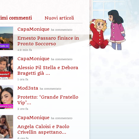
timi commenti
Nuovi articoli
CapaMonique
ha commentato
Ernesto Passaro finisce in
Pronto Soccorso
49 min fa
CapaMonique
ha commentato
Alessio Pil Stella e Debora
Bragetti già ...
1 ora fa
Mod3sta
ha commentato
Protetto: ‘Grande Fratello
Vip’...
2 ore fa
CapaMonique
ha commentato
Angela Caloisi e Paolo
Crivellin aspettano...
6 ore fa