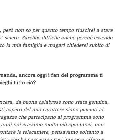
i, però non so per quanto tempo riuscirei a stare
’ sclero. Sarebbe difficile anche perché essendo
la mia famiglia e magari chiederei subito di
manda, ancora oggi i fan del programma ti
eghi tutto ciò?
incera, da buona calabrese sono stata genuina,
ti aspetti del mio carattere siano piaciuti al
 ragazze che partecipano al programma sono
mi anni noi eravamo molto più spontanei, non
rontare le telecamere, pensavamo soltanto a
sta perché nascevano veri interessi affettivi.