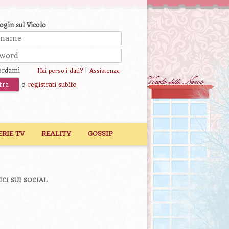
login sul Vicolo
ordami
|
Hai perso i dati?
Assistenza
o
registrati subito
ERIE TV
REALITY
GOSSIP
ICI SUI SOCIAL