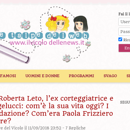
Fai il 
Ric
 FAMOSI
UOMINI E DONNE
PROGRAMMI
SVAGO
S
Roberta Leto, l’ex corteggiatrice e
SEGU
elucci: com’è la sua vita oggi? I
edazione? Com’era Paola Frizziero
ere?
ve del Vicolo
il 11/09/2018 23:52 -
7 Repliche