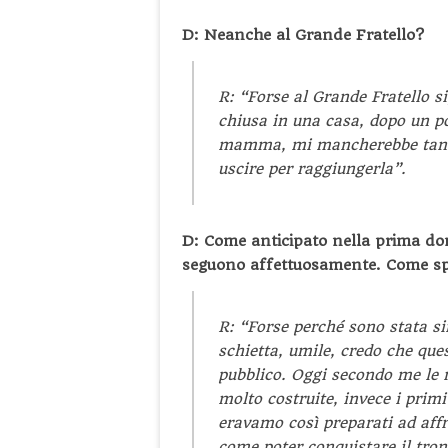
D: Neanche al Grande Fratello?
R: “Forse al Grande Fratello s
chiusa in una casa, dopo un po
mamma, mi mancherebbe tanto 
uscire per raggiungerla”.
D: Come anticipato nella prima do
seguono affettuosamente. Come spi
R: “Forse perché sono stata s
schietta, umile, credo che ques
pubblico. Oggi secondo me le
molto costruite, invece i pri
eravamo così preparati ad aff
come poter conquistare il troni