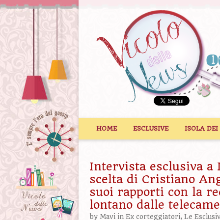
Vai al contenuto
HOME
ESCLUSIVE
ISOLA DEI
Intervista esclusiva a 
scelta di Cristiano Ang
suoi rapporti con la r
lontano dalle telecam
by
Mavi
in
Ex corteggiatori
,
Le Esclusi