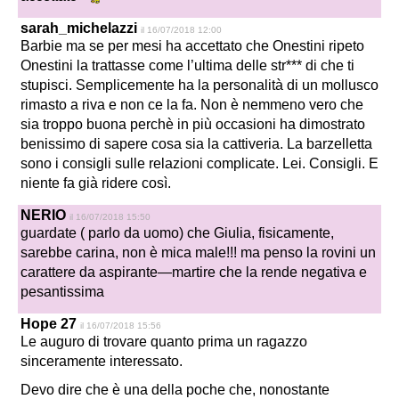
sarah_michelazzi
il 16/07/2018 12:00
Barbie ma se per mesi ha accettato che Onestini ripeto
Onestini la trattasse come l’ultima delle str*** di che ti
stupisci. Semplicemente ha la personalità di un mollusco
rimasto a riva e non ce la fa. Non è nemmeno vero che
sia troppo buona perchè in più occasioni ha dimostrato
benissimo di sapere cosa sia la cattiveria. La barzelletta
sono i consigli sulle relazioni complicate. Lei. Consigli. E
niente fa già ridere così.
NERIO
il 16/07/2018 15:50
guardate ( parlo da uomo) che Giulia, fisicamente,
sarebbe carina, non è mica male!!! ma penso la rovini un
carattere da aspirante—martire che la rende negativa e
pesantissima
Hope 27
il 16/07/2018 15:56
Le auguro di trovare quanto prima un ragazzo
sinceramente interessato.
Devo dire che è una della poche che, nonostante