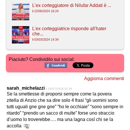
L’ex corteggiatore di Nilufar Addati è ...
il 22/06/2024 16:24
L'ex corteggiatrice risponde all'hater
che...
il 03/03/2024 14:34
Piaciuto? Condividilo sui social:
Aggiorna commenti
sarah_michelazzi
il 16/07/2018 01:56
Se la smettesse di proporsi sempre come la povera
zitella di Anzio che sa dire solo 4 frasi “gli uomini sono
tutti uguali gne gne gne” “ho le occhiaie” “sono sempre in
ritardo” “prendo un sacco di multe” forse uno straccio
d’uomo lo troverebbe…. ma una lagna così chi se la
accolla