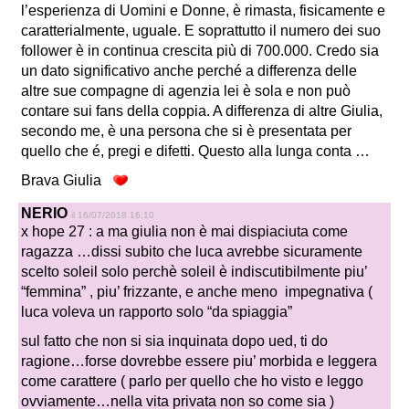
l’esperienza di Uomini e Donne, è rimasta, fisicamente e
caratterialmente, uguale. E soprattutto il numero dei suo
follower è in continua crescita più di 700.000. Credo sia
un dato significativo anche perché a differenza delle
altre sue compagne di agenzia lei è sola e non può
contare sui fans della coppia. A differenza di altre Giulia,
secondo me, è una persona che si è presentata per
quello che é, pregi e difetti. Questo alla lunga conta …
Brava Giulia
NERIO
il 16/07/2018 16:10
x hope 27 : a ma giulia non è mai dispiaciuta come
ragazza …dissi subito che luca avrebbe sicuramente
scelto soleil solo perchè soleil è indiscutibilmente piu’
“femmina” , piu’ frizzante, e anche meno impegnativa (
luca voleva un rapporto solo “da spiaggia”
sul fatto che non si sia inquinata dopo ued, ti do
ragione…forse dovrebbe essere piu’ morbida e leggera
come carattere ( parlo per quello che ho visto e leggo
ovviamente…nella vita privata non so come sia )