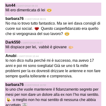
lun44
il 16/07/2018 08:33
Mi ero dimenticata di lei
barbara76
il 16/07/2018 09:01
No ma io trovo tutto fantastico. Ma se ieri dava consigli di
cuore sui social.
Questo casperfidanzato era quello
che si vergognava del suo lavoro?
Dark550
il 16/07/2018 09:27
Mi dispiace per lei, vabbè è giovane
Anubi
il 16/07/2018 10:44
Io non dico nulla perché mi è successo, ma avevo 17
anni e poi mi sono svegliata! Già se uno ti fa mille
problemi per la ex dovresti drizzare le antenne e non fare
sempre quella tollerante e comprensiva.
barbara76
il 16/07/2018 10:50
Io uno che vuole mantenere il fidanzamento segreto per
mesi per non dare un dolore alla ex non l’ho mai sentito.
o meglio non ho mai sentito di nessuna che abbia
accettato