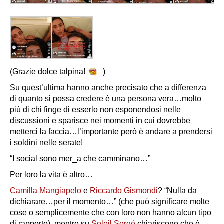
(Grazie dolce talpina!
)
Su quest’ultima hanno anche precisato che a differenza
di quanto si possa credere è una persona vera…molto
più di chi finge di esserlo non esponendosi nelle
discussioni e sparisce nei momenti in cui dovrebbe
metterci la faccia…l’importante però è andare a prendersi
i soldini nelle serate!
“I social sono mer_a che camminano…”
Per loro la vita è altro…
Camilla Mangiapelo
e
Riccardo Gismondi
? “Nulla da
dichiarare…per il momento…” (che può significare molte
cose o semplicemente che con loro non hanno alcun tipo
di rapporto), mentre su
Soleil Sorgé
chiariscono che è