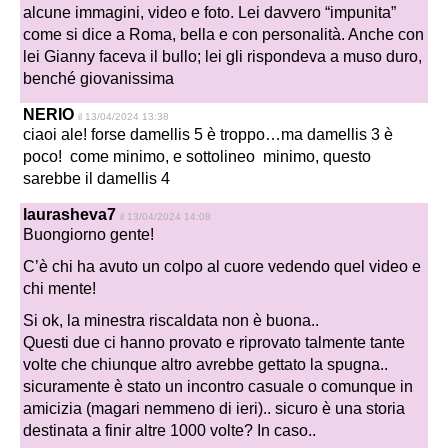
alcune immagini, video e foto. Lei davvero “impunita”
come si dice a Roma, bella e con personalità. Anche con
lei Gianny faceva il bullo; lei gli rispondeva a muso duro,
benché giovanissima
NERIO
il 13/04/2024 13:38
ciaoi ale! forse damellis 5 è troppo…ma damellis 3 è
poco! come minimo, e sottolineo minimo, questo
sarebbe il damellis 4
laurasheva7
il 13/04/2024 14:08
Buongiorno gente!
C’è chi ha avuto un colpo al cuore vedendo quel video e
chi mente!
Si ok, la minestra riscaldata non è buona..
Questi due ci hanno provato e riprovato talmente tante
volte che chiunque altro avrebbe gettato la spugna..
sicuramente è stato un incontro casuale o comunque in
amicizia (magari nemmeno di ieri).. sicuro è una storia
destinata a finir altre 1000 volte? In caso..