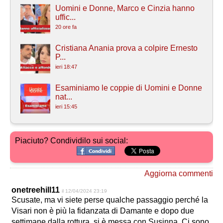
Uomini e Donne, Marco e Cinzia hanno
uffic...
20 ore fa
Cristiana Anania prova a colpire Ernesto
P...
ieri 18:47
Esaminiamo le coppie di Uomini e Donne
nat...
ieri 15:45
Piaciuto? Condividilo sui social:
Aggiorna commenti
onetreehill11
il 12/04/2024 23:19
Scusate, ma vi siete perse qualche passaggio perché la
Visari non è più la fidanzata di Damante e dopo due
settimane dalla rottura, si è messa con Susinna. Ci sono