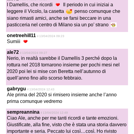
I Damellis, che ricordi
Il periodo in cui iniziai a
leggere il Vicolo, la casetta
penso comunque che
siano rimasti amici, anche se farsi beccare in una
pasticceria nel centro di Milano sia un po’ strano
onetreehill11
il 13/04/2024 09:23
Sumiii
ale72
il 13/04/2024 09:27
Nerio, in realtà sarebbe il Damellis 3 perché dopo la
rottura nel 2018 tornarono insieme per pochi mesi nel
2020 poi lei si mise con Beretta nell’autunno di
quell’anno fino allo scorso febbraio.
gabrygu
il 13/04/2024 12:43
Ale prima del 2020 si rimisero insieme anche l’anno
prima comunque vedremo
sempreannina
il 13/04/2024 12:49
Ciao Ale, anche per me tanti ricordi e tante emozioni.
Giustificate, alla fine, visto che è stata una storia davvero
importante e seria. Peccato lui così…così. Ho rivisto