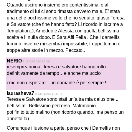
Quando uscirono insieme ero contentissima, e al
tradimento di lui ci sono rimasta davvero male. E’ stata
una delle pochissime volte che ho seguito, giusto Teresa
e Salvatore (che fine hanno fatto? Li ricordo in lacrime a
Temptation..), Amedeo e Alessia con quella bellissima
scelta e il nulla dopo. E Sara Affi Fella ..Che i damellis
tornino insieme mi sembra impossibile, troppo tempo e
troppe altre storie in mezzo. Peccato..
NERIO
il 13/04/2024 15:46
x sempreannina : teresa e salvatore hanno rotto
definitivamente da tempo…e anche maluccio
cmq non disperare…un damante è per sempre !
laurasheva7
il 13/04/2024 16:01
Teresa e Salvatore sono stati un’altra mia delusione ..
bellissimi. Bellissimo percorso. Matrimonio..
poi finito tutto malino (non ricordo quando.. ma penso un
annetto fa)
Comunque illusione a parte, penso che i Damellis non