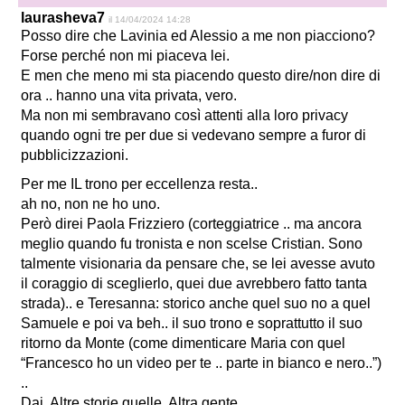
laurasheva7
il 14/04/2024 14:28
Posso dire che Lavinia ed Alessio a me non piacciono?
Forse perché non mi piaceva lei.
E men che meno mi sta piacendo questo dire/non dire di
ora .. hanno una vita privata, vero.
Ma non mi sembravano così attenti alla loro privacy
quando ogni tre per due si vedevano sempre a furor di
pubblicizzazioni.
Per me IL trono per eccellenza resta..
ah no, non ne ho uno.
Però direi Paola Frizziero (corteggiatrice .. ma ancora
meglio quando fu tronista e non scelse Cristian. Sono
talmente visionaria da pensare che, se lei avesse avuto
il coraggio di sceglierlo, quei due avrebbero fatto tanta
strada).. e Teresanna: storico anche quel suo no a quel
Samuele e poi va beh.. il suo trono e soprattutto il suo
ritorno da Monte (come dimenticare Maria con quel
“Francesco ho un video per te .. parte in bianco e nero..”)
..
Dai. Altre storie quelle. Altra gente.