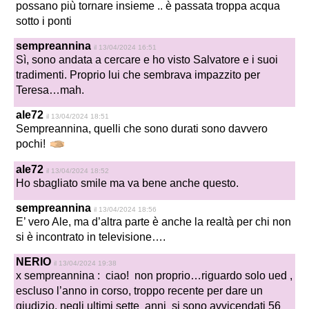
possano più tornare insieme .. è passata troppa acqua
sotto i ponti
sempreannina
il 13/04/2024 16:51
Sì, sono andata a cercare e ho visto Salvatore e i suoi
tradimenti. Proprio lui che sembrava impazzito per
Teresa…mah.
ale72
il 13/04/2024 18:51
Sempreannina, quelli che sono durati sono davvero
pochi!
ale72
il 13/04/2024 18:52
Ho sbagliato smile ma va bene anche questo.
sempreannina
il 13/04/2024 18:56
E’ vero Ale, ma d’altra parte è anche la realtà per chi non
si è incontrato in televisione….
NERIO
il 13/04/2024 19:38
x sempreannina : ciao! non proprio…riguardo solo ued ,
escluso l’anno in corso, troppo recente per dare un
giudizio, negli ultimi sette anni si sono avvicendati 56