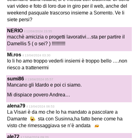
vari video e foto di loro due in giro per il web, anche del
weekend pasquale trascorso insieme a Sorrento. Ve li
siete persi?
NERIO
il 12/04/2024 23:55
macchè amicizia o progetti lavorativi…sta per partire il
Damellis 5 ( o sei? ) !!!!!!!!!!!
Mi.ros
il 13/04/2024 03:30
Io li ho amo troppo vederli insiemi è troppo bello ….non
riesco a trattenermi
sumi86
il 13/04/2024 05:57
Mancano gli Idardo e poi ci siamo.
Mi dispiace povero Andrea…
alena79
il 13/04/2024 06:53
La Visari è da mo che lo ha mandato a pascolare a
Damante
sta con Susinna,ha fatto bene come ha
visto che rimessaggiava se n’è andata
ale72
il 13/04/2024 09:20