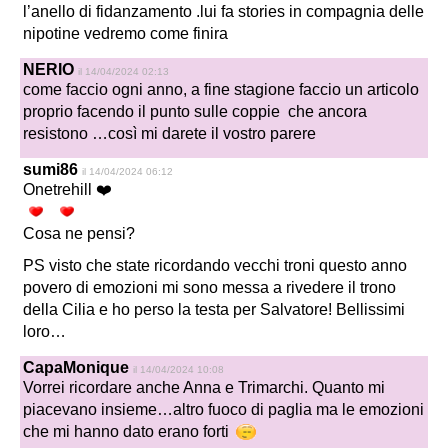
l’anello di fidanzamento .lui fa stories in compagnia delle
nipotine vedremo come finira
NERIO
il 14/04/2024 02:13
come faccio ogni anno, a fine stagione faccio un articolo
proprio facendo il punto sulle coppie che ancora
resistono …così mi darete il vostro parere
sumi86
il 14/04/2024 06:12
Onetrehill ❤️
Cosa ne pensi?
PS visto che state ricordando vecchi troni questo anno
povero di emozioni mi sono messa a rivedere il trono
della Cilia e ho perso la testa per Salvatore! Bellissimi
loro…
CapaMonique
il 14/04/2024 10:08
Vorrei ricordare anche Anna e Trimarchi. Quanto mi
piacevano insieme…altro fuoco di paglia ma le emozioni
che mi hanno dato erano forti