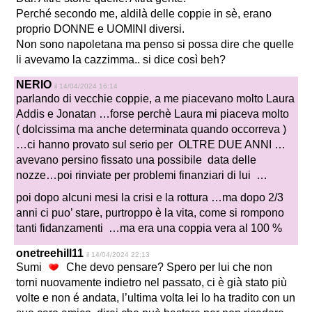
Perché secondo me, aldilà delle coppie in sè, erano
proprio DONNE e UOMINI diversi.
Non sono napoletana ma penso si possa dire che quelle
li avevamo la cazzimma.. si dice così beh?
NERIO
il 14/04/2024 16:14
parlando di vecchie coppie, a me piacevano molto Laura
Addis e Jonatan …forse perchè Laura mi piaceva molto
( dolcissima ma anche determinata quando occorreva )
…ci hanno provato sul serio per OLTRE DUE ANNI …
avevano persino fissato una possibile data delle
nozze…poi rinviate per problemi finanziari di lui …
poi dopo alcuni mesi la crisi e la rottura …ma dopo 2/3
anni ci puo’ stare, purtroppo è la vita, come si rompono
tanti fidanzamenti …ma era una coppia vera al 100 %
onetreehill11
il 14/04/2024 22:13
Sumi
Che devo pensare? Spero per lui che non
torni nuovamente indietro nel passato, ci è già stato più
volte e non é andata, l’ultima volta lei lo ha tradito con un