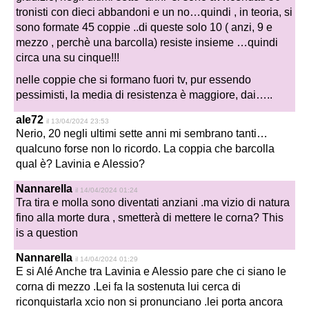
tronisti con dieci abbandoni e un no…quindi , in teoria, si
sono formate 45 coppie ..di queste solo 10 ( anzi, 9 e
mezzo , perchè una barcolla) resiste insieme …quindi
circa una su cinque!!!
nelle coppie che si formano fuori tv, pur essendo
pessimisti, la media di resistenza è maggiore, dai…..
ale72
il 13/04/2024 23:53
Nerio, 20 negli ultimi sette anni mi sembrano tanti…
qualcuno forse non lo ricordo. La coppia che barcolla
qual è? Lavinia e Alessio?
Nannarella
il 14/04/2024 01:24
Tra tira e molla sono diventati anziani .ma vizio di natura
fino alla morte dura , smetterà di mettere le corna? This
is a question
Nannarella
il 14/04/2024 01:29
E si Alé Anche tra Lavinia e Alessio pare che ci siano le
corna di mezzo .Lei fa la sostenuta lui cerca di
riconquistarla xcio non si pronunciano .lei porta ancora