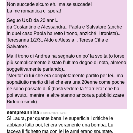
Non succede sicuro eh.. ma se succede!
La me romantica ci spera!
Seguo U&D da 20 anni..
da Costantino e Alessandra.. Paola e Salvatore (anche
in quel caso Paola ha retto i trono, anziché il tronista)..
Teresanna 1/2/3.. Aldo e Alessia .. Teresa Cilia e
Salvatore ..
Ma il trono di Andrea ha segnato un po’ la svolta (o forse
più semplicemente è stato l’ultimo degno di nota, almeno
soggettivamente parlando)..
“Merito” di lui che era completamente partito per lei.. ma
soprattutto merito di lei che era una 20enne come poche
ne sono passate di lì (basti vedere la “carriera” che ha
poi avuto.. mentre le altre stanno ancora a pubblicizzare
Bidoo o simili)
sempreannina
il 13/04/2024 14:40
Sì Laura, per quante banali e superficiali critiche le
abbiano fatto poi, lei era veramente una bomba. Lui
faceva il fighetto ma con lei le armi erano spuntate.