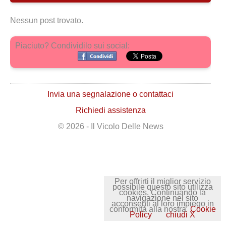
Nessun post trovato.
Piaciuto? Condividilo sui social:
Invia una segnalazione o contattaci
Richiedi assistenza
© 2026 - Il Vicolo Delle News
Per offrirti il miglior servizio
possibile questo sito utilizza
cookies. Continuando la
navigazione nel sito
acconsenti al loro impiego in
conformità alla nostra
Cookie
Policy
chiudi X