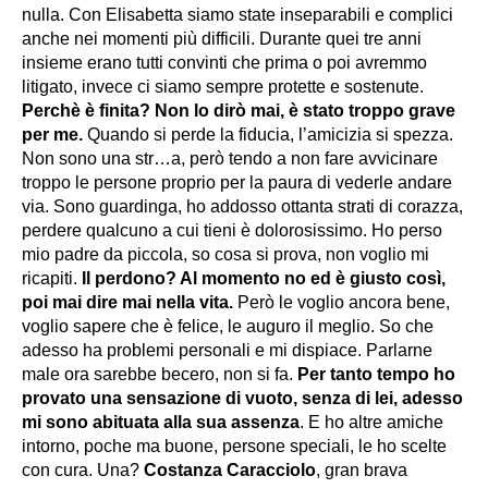
nulla. Con Elisabetta siamo state inseparabili e complici
anche nei momenti più difficili. Durante quei tre anni
insieme erano tutti convinti che prima o poi avremmo
litigato, invece ci siamo sempre protette e sostenute.
Perchè è finita? Non lo dirò mai, è stato troppo grave
per me.
Quando si perde la fiducia, l’amicizia si spezza.
Non sono una str…a, però tendo a non fare avvicinare
troppo le persone proprio per la paura di vederle andare
via. Sono guardinga, ho addosso ottanta strati di corazza,
perdere qualcuno a cui tieni è dolorosissimo. Ho perso
mio padre da piccola, so cosa si prova, non voglio mi
ricapiti.
Il perdono? Al momento no ed è giusto così,
poi mai dire mai nella vita.
Però le voglio ancora bene,
voglio sapere che è felice, le auguro il meglio. So che
adesso ha problemi personali e mi dispiace. Parlarne
male ora sarebbe becero, non si fa.
Per tanto tempo ho
provato una sensazione di vuoto, senza di lei, adesso
mi sono abituata alla sua assenza
. E ho altre amiche
intorno, poche ma buone, persone speciali, le ho scelte
con cura. Una?
Costanza Caracciolo
, gran brava