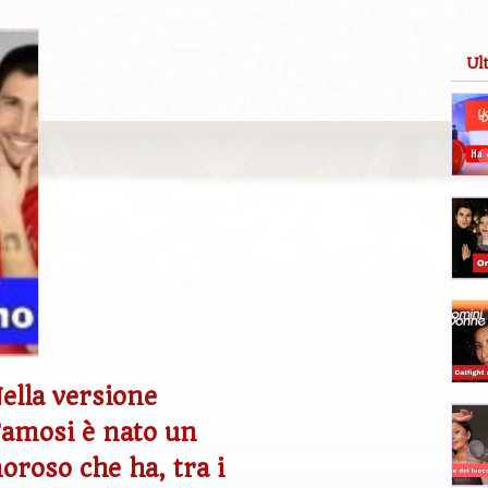
Ul
ella versione
 Famosi è nato un
oroso che ha, tra i