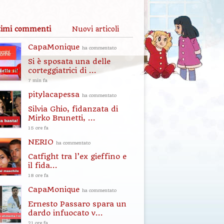
timi commenti
Nuovi articoli
CapaMonique
ha commentato
Si è sposata una delle
corteggiatrici di ...
7 min fa
pitylacapessa
ha commentato
Silvia Ghio, fidanzata di
Mirko Brunetti, ...
15 ore fa
NERIO
ha commentato
Catfight tra l’ex gieffino e
il fida...
18 ore fa
CapaMonique
ha commentato
Ernesto Passaro spara un
dardo infuocato v...
21 ore fa