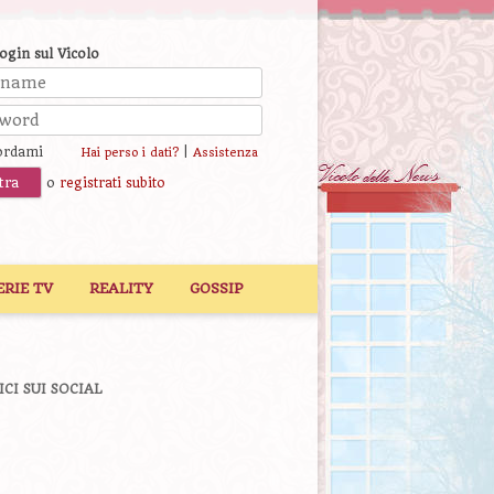
login sul Vicolo
ordami
|
Hai perso i dati?
Assistenza
o
registrati subito
ERIE TV
REALITY
GOSSIP
ICI SUI SOCIAL