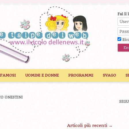
Fai il 
Ric
 FAMOSI
UOMINI E DONNE
PROGRAMMI
SVAGO
S
O ONESTINI
SEGU
Articoli più recenti
→