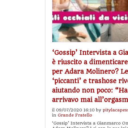
‘Gossip’ Intervista a G
è riuscito a dimenticare
per Adara Molinero? Lei
‘piccanti’ e trashose riv
aiutando non poco: “Ha i
arrivavo mai all’orgas
il 09/07/2020 16:10 by
pitylacapes
in
Grande Fratello
‘Gossip’ Intervista a Gianmarco One