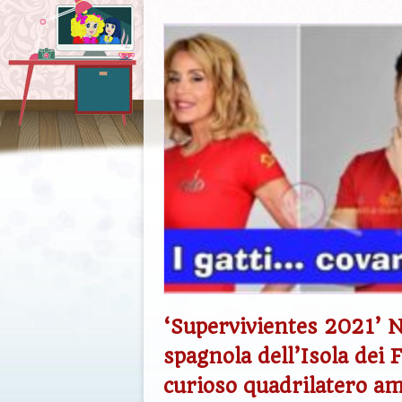
‘Supervivientes 2021’ N
spagnola dell’Isola dei
curioso quadrilatero am