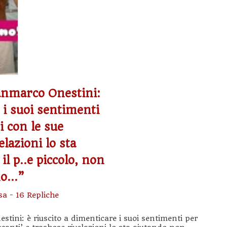
ianmarco Onestini:
 i suoi sentimenti
 con le sue
elazioni lo sta
l p..e piccolo, non
mo…”
sa
-
16 Repliche
stini: è riuscito a dimenticare i suoi sentimenti per