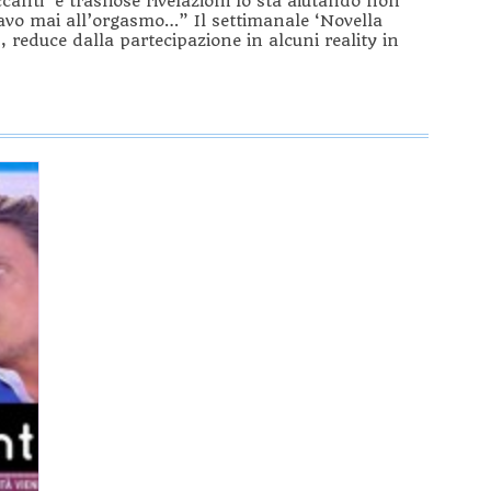
canti’ e trashose rivelazioni lo sta aiutando non
vavo mai all’orgasmo…” Il settimanale ‘Novella
, reduce dalla partecipazione in alcuni reality in