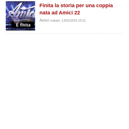
Finita la storia per una coppia
nata ad Amici 22
Amici
sabato, 13/01/2024 15:01