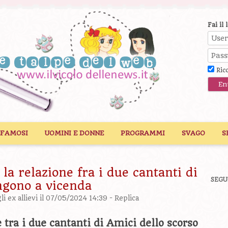
Fai il 
Ric
 FAMOSI
UOMINI E DONNE
PROGRAMMI
SVAGO
S
la relazione fra i due cantanti di
SEGU
ngono a vicenda
i ex allievi
il 07/05/2024 14:39 -
Replica
tra i due cantanti di Amici dello scorso