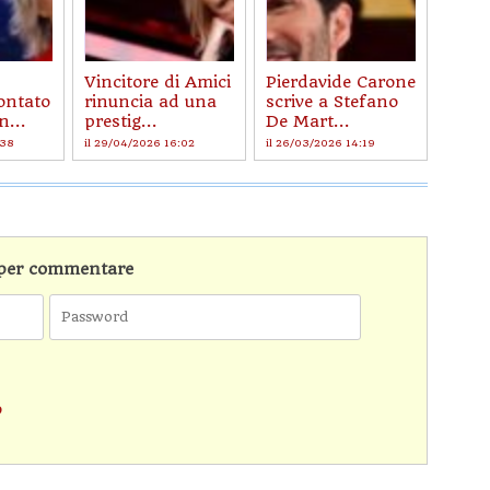
Vincitore di Amici
Pierdavide Carone
ontato
rinuncia ad una
scrive a Stefano
n...
prestig...
De Mart...
:38
il 29/04/2026 16:02
il 26/03/2026 14:19
n per commentare
o