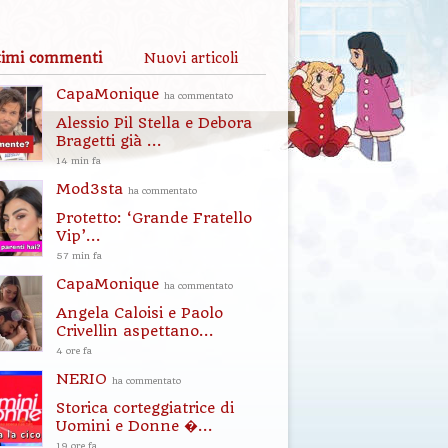
timi commenti
Nuovi articoli
CapaMonique
ha commentato
Alessio Pil Stella e Debora
Bragetti già ...
14 min fa
Mod3sta
ha commentato
Protetto: ‘Grande Fratello
Vip’...
57 min fa
CapaMonique
ha commentato
Angela Caloisi e Paolo
Crivellin aspettano...
4 ore fa
NERIO
ha commentato
Storica corteggiatrice di
Uomini e Donne �...
19 ore fa