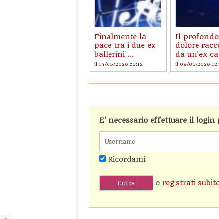
Finalmente la
Il profondo
pace tra i due ex
dolore racc
ballerini ...
da un'ex ca
il 14/05/2026 23:12
il 09/05/2026 12
E' necessario effettuare il logi
Ricordami
o
registrati subit