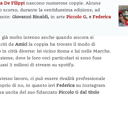
a De Filippi
nascono numerose coppie. Alcune
 scorso, durante la ventiduesima edizione, ad
canto:
Giovanni Rinaldi,
in arte
Piccolo G
, e
Federica
va già molto intenso anche quando ancora si
sciti da
Amici
la coppia ha trovato il modo di
in città diverse: lei vicino Roma e lui nelle Marche.
eme, dove le loro voci particolari si sono fuse
asi 3 milioni di stream su spotify.
tesso lavoro, ci può essere rivalità professionale
prio di no, in quanto ieri
Federica
su Instagram
a uscita del suo fidanzato
Piccolo G dal titolo