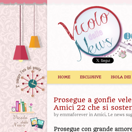
Vai al contenuto
HOME
ESCLUSIVE
ISOLA DEI
Prosegue a gonfie vele 
Amici 22 che si soste
by
emmaforever
in
Amici
,
Le news sugl
Prosegue con grande amore 