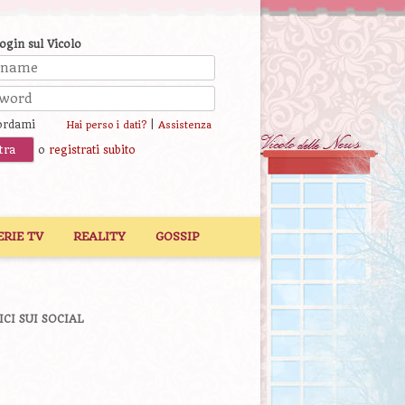
login sul Vicolo
ordami
|
Hai perso i dati?
Assistenza
o
registrati subito
ERIE TV
REALITY
GOSSIP
ICI SUI SOCIAL