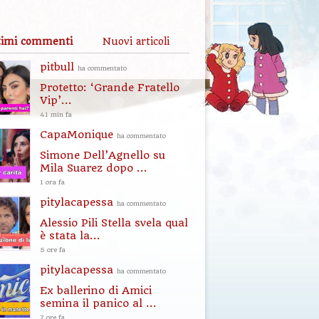
timi commenti
Nuovi articoli
pitbull
ha commentato
Protetto: ‘Grande Fratello
Vip’...
41 min fa
CapaMonique
ha commentato
Simone Dell’Agnello su
Mila Suarez dopo ...
1 ora fa
pitylacapessa
ha commentato
Alessio Pili Stella svela qual
è stata la...
5 ore fa
pitylacapessa
ha commentato
Ex ballerino di Amici
semina il panico al ...
7 ore fa