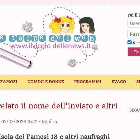
Fai il 
Ric
 FAMOSI
UOMINI E DONNE
PROGRAMMI
SVAGO
S
elato il nome dell’inviato e altri
SEGU
l 02/03/2023 15:12 -
Replica
’Isola dei Famosi 18 e altri naufraghi