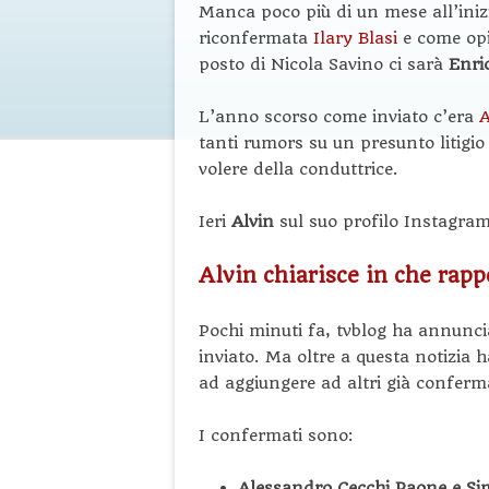
Manca poco più di un mese all’inizi
riconfermata
Ilary Blasi
e come opi
posto di Nicola Savino ci sarà
Enri
L’anno scorso come inviato c’era
A
tanti rumors su un presunto litigio 
volere della conduttrice.
Ieri
Alvin
sul suo profilo Instagram
Alvin chiarisce in che rappo
Pochi minuti fa, tvblog ha annunci
inviato. Ma oltre a questa notizia 
ad aggiungere ad altri già conferma
I confermati sono:
Alessandro Cecchi Paone e Si