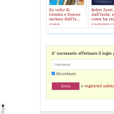
Ex volto di
Belen fuori
Uomini e Donne
dall’Isola: 
escluso dall'Is...
come ha rea
13 ore fa
il 25/05/2026 17
E' necessario effettuare il logi
Ricordami
o
registrati subit
Privacy