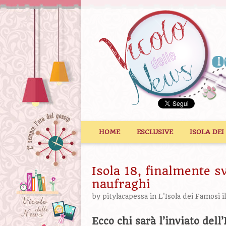
Vai al contenuto
HOME
ESCLUSIVE
ISOLA DEI
Isola 18, finalmente sv
naufraghi
by
pitylacapessa
in
L'Isola dei Famosi
i
Ecco chi sarà l’inviato dell