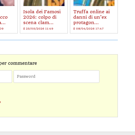
Isola dei Famosi
Truffa online ai
ecco
2026: colpo di
danni di un’ex
...
scena clam...
protagon...
:09
il 25/05/2026 11:49
il 08/04/2026 17:47
n per commentare
o