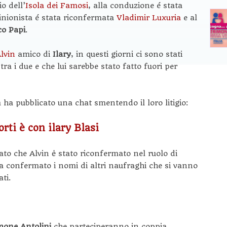
o dell’
Isola dei Famosi
, alla conduzione é stata
nionista é stata riconfermata
Vladimir Luxuria
e al
co Papi
.
lvin
amico di
Ilary
, in questi giorni ci sono stati
tra i due e che lui sarebbe stato fatto fuori per
 ha pubblicato una chat smentendo il loro litigio:
rti è con ilary Blasi
ato che Alvin ė stato riconfermato nel ruolo di
ha confermato i nomi di altri naufraghi che si vanno
ti.
mone Antolini
che parteciperanno in coppia