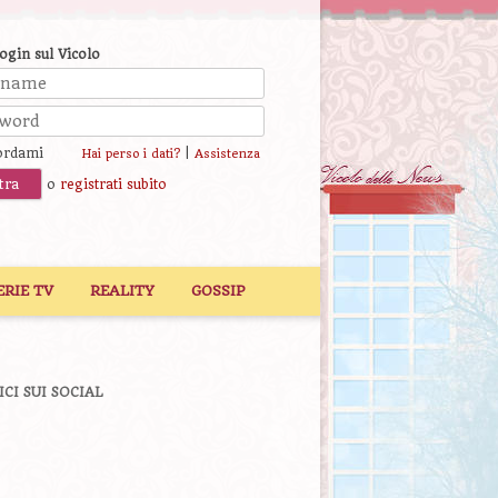
login sul Vicolo
ordami
|
Hai perso i dati?
Assistenza
o
registrati subito
ERIE TV
REALITY
GOSSIP
ICI SUI SOCIAL