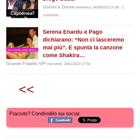
Uomini e Donne
domenica, 24/09/2023 16:38 - 1
commento
Serena Enardu e Pago
dichiarano: “Non ci lasceremo
mai più”. E spunta la canzone
come Shakira…
Grande Fratello VIP
mercoledì, 18/01/2023 17:58
<<
Piaciuto? Condividilo sui social: