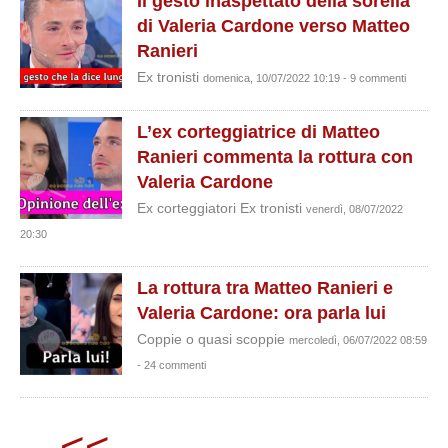
Il gesto inaspettato della sorella
di Valeria Cardone verso Matteo
Ranieri
Ex tronisti
domenica, 10/07/2022 10:19 - 9 commenti
L’ex corteggiatrice di Matteo
Ranieri commenta la rottura con
Valeria Cardone
Ex corteggiatori Ex tronisti
venerdì, 08/07/2022
20:30
La rottura tra Matteo Ranieri e
Valeria Cardone: ora parla lui
Coppie o quasi scoppie
mercoledì, 06/07/2022 08:59
- 24 commenti
<<