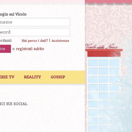
login sul Vicolo
ordami
|
Hai perso i dati?
Assistenza
o
registrati subito
ERIE TV
REALITY
GOSSIP
ICI SUI SOCIAL