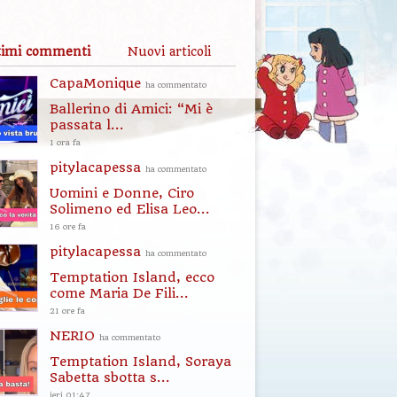
timi commenti
Nuovi articoli
CapaMonique
ha commentato
Ballerino di Amici: “Mi è
passata l...
1 ora fa
pitylacapessa
ha commentato
Uomini e Donne, Ciro
Solimeno ed Elisa Leo...
16 ore fa
pitylacapessa
ha commentato
Temptation Island, ecco
come Maria De Fili...
21 ore fa
NERIO
ha commentato
Temptation Island, Soraya
Sabetta sbotta s...
ieri 01:47