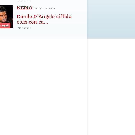
NERIO
ha commentato
Danilo D’Angelo diffida
colei con cu...
ieri 23:35