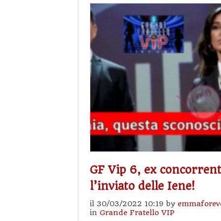
GF Vip 6, ex concorrent
l’inviato delle Iene!
il 30/03/2022 10:19 by
emmaforev
in
Grande Fratello VIP