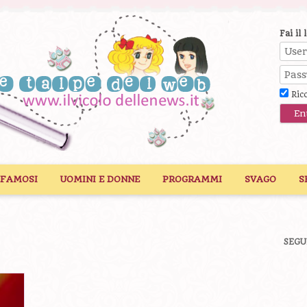
Fai il 
Ric
 FAMOSI
UOMINI E DONNE
PROGRAMMI
SVAGO
S
SEGU