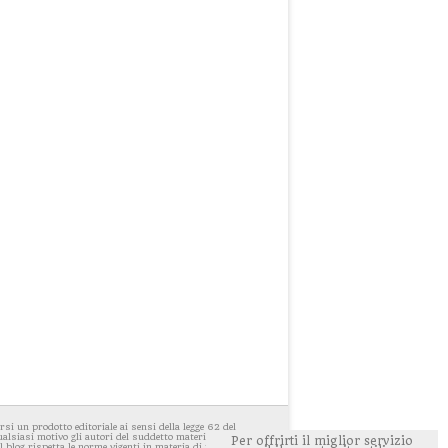
i un prodotto editoriale ai sensi della legge 62 del
ualsiasi motivo gli autori del suddetto materiale avessero
Per offrirti il miglior servizio
 blog rispetta le norme vigenti in materia di privacy. E'