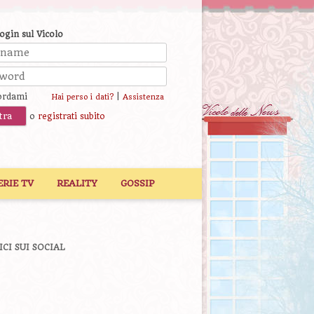
login sul Vicolo
ordami
|
Hai perso i dati?
Assistenza
o
registrati subito
ERIE TV
REALITY
GOSSIP
ICI SUI SOCIAL