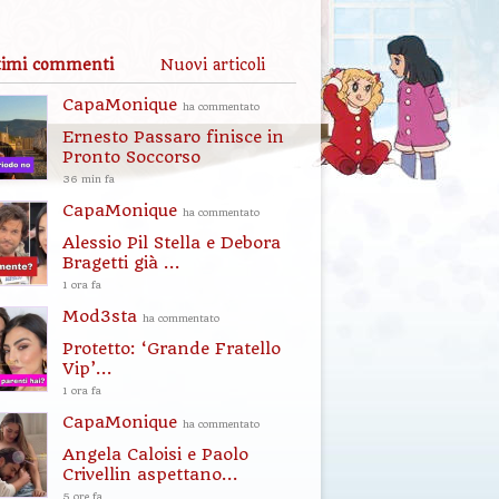
timi commenti
Nuovi articoli
CapaMonique
ha commentato
Ernesto Passaro finisce in
Pronto Soccorso
36 min fa
CapaMonique
ha commentato
Alessio Pil Stella e Debora
Bragetti già ...
1 ora fa
Mod3sta
ha commentato
Protetto: ‘Grande Fratello
Vip’...
1 ora fa
CapaMonique
ha commentato
Angela Caloisi e Paolo
Crivellin aspettano...
5 ore fa