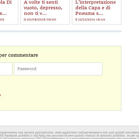
la Di
A volte ti senti
L'interpretazione
vuoto, depresso,
della Capa e di
...
non ti v...
Pneuma s...
:55
il 05/08/2018 08:50
il 12/12/2014 18:45
n per commentare
o
rappresenta una testata giornalistica; viene aggiornato saltuariamente e non può quindi considerars
fili Facebook pubblici o siti/blog che possono essere quindi ritenuti di dominio pubblico. Se per q
l all'indirizzo redazione [@] ilvicolodellenews.it e provvederemo immediatamente alla rimozione. Il