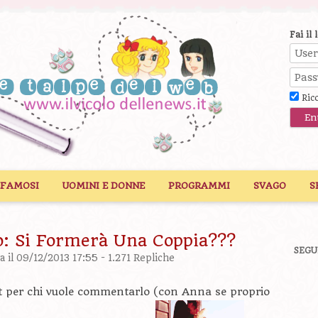
Fai il 
Ric
 FAMOSI
UOMINI E DONNE
PROGRAMMI
SVAGO
S
 Si Formerà Una Coppia???
SEGU
pa
il 09/12/2013 17:55 -
1.271 Repliche
st per chi vuole commentarlo (con Anna se proprio