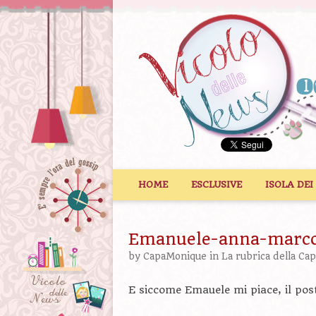
Vai al contenuto
HOME
ESCLUSIVE
ISOLA DEI
Emanuele-anna-marco:
by
CapaMonique
in
La rubrica della Ca
E siccome Emauele mi piace, il po