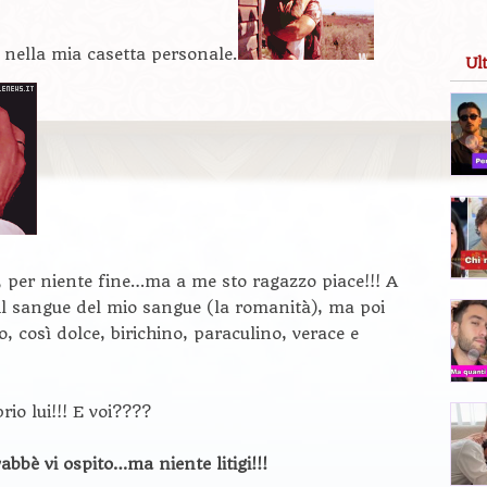
nella mia casetta personale.
Ul
, per niente fine…ma a me sto ragazzo piace!!! A
 il sangue del mio sangue (la romanità), ma poi
 così dolce, birichino, paraculino, verace e
io lui!!! E voi????
bbè vi ospito…ma niente litigi!!!