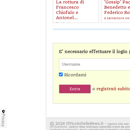
La rottura di
'Gossip' Pao
Francesco
Benedetto e
Chiofalo e
Federico Ros
Antonel...
il 28/08/2019 09
il 29/08/2019 12:43
E' necessario effettuare il logi
Ricordami
o
registrati subit
Privacy
© 2026 IlVicoloDelleNews.it -
Questo sito non 
07/03/2001. Inoltre viene utilizzato materiale tratto da pro
qualcosa in contrario, basta segnalarcelo inviandoci una emai