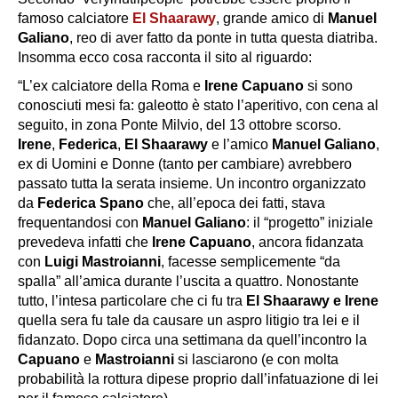
famoso calciatore
El Shaarawy
, grande amico di
Manuel
Galiano
, reo di aver fatto da ponte in tutta questa diatriba.
Insomma ecco cosa racconta il sito al riguardo:
“L’ex calciatore della
Roma
e
Irene Capuano
si sono
conosciuti mesi fa: galeotto è stato l’aperitivo, con cena al
seguito, in zona
Ponte Milvio
, del 13 ottobre scorso.
Irene
,
Federica
,
El Shaarawy
e l’amico
Manuel Galiano
,
ex di
Uomini e
Donne
(tanto per cambiare) avrebbero
passato tutta la serata insieme. Un incontro organizzato
da
Federica Spano
che, all’epoca dei fatti, stava
frequentandosi con
Manuel Galiano
: il “progetto” iniziale
prevedeva infatti che
Irene Capuano
, ancora fidanzata
con
Luigi Mastroianni
, facesse semplicemente “da
spalla” all’amica durante l’uscita a quattro. Nonostante
tutto, l’intesa particolare che ci fu tra
El Shaarawy e Irene
quella sera fu tale da causare un aspro litigio tra lei e il
fidanzato. Dopo circa una settimana da quell’incontro la
Capuano
e
Mastroianni
si lasciarono (e con molta
probabilità la rottura dipese proprio dall’infatuazione di lei