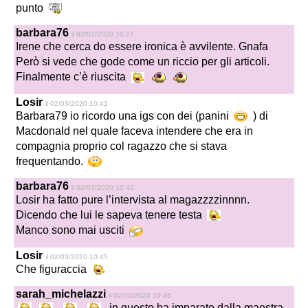
punto
barbara76
il 02/03/2020 10:27
Irene che cerca do essere ironica è avvilente. Gnafa
Però si vede che gode come un riccio per gli articoli.
Finalmente c’è riuscita
Losir
il 02/03/2020 10:41
Barbara79 io ricordo una igs con dei (panini
) di
Macdonald nel quale faceva intendere che era in
compagnia proprio col ragazzo che si stava
frequentando.
barbara76
il 02/03/2020 10:42
Losir ha fatto pure l’intervista al magazzzzinnnn.
Dicendo che lui le sapeva tenere testa
Manco sono mai usciti
Losir
il 02/03/2020 10:45
Che figuraccia
sarah_michelazzi
il 02/03/2020 10:46
in questo ha imparato dalla maestra