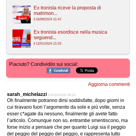
Ex tronista riceve la proposta di
matrimon...
il 26/08/2024 21:47
Ex tronista esordisce nella musica
seguend...
il 12/01/2024 21:03
Piaciuto? Condividilo sui social:
Aggiorna commenti
sarah_michelazzi
il 02/03/2020 09:33
Oh finalmente potranno dirsi soddisfatte, dopo giorni in
cui tiravano fuori l’argomento da sole e più volte, senza
esser c*agate da nessuno, finalmente gli avete fatto
l’articolo. Comunque non so, entrambe smentiscono, ma
forse inizio a pensare che per quanto Luigi sia il peggio
del peggio del peggio del peggio, e rappresenta tutto