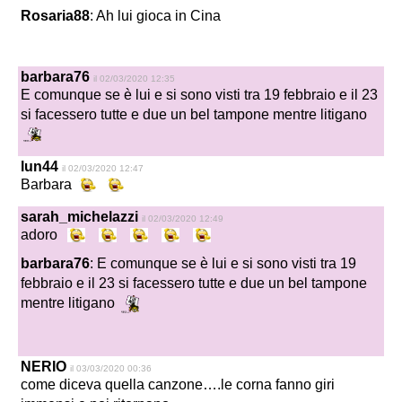
Rosaria88
: Ah lui gioca in Cina
barbara76
il 02/03/2020 12:35
E comunque se è lui e si sono visti tra 19 febbraio e il 23
si facessero tutte e due un bel tampone mentre litigano
lun44
il 02/03/2020 12:47
Barbara
sarah_michelazzi
il 02/03/2020 12:49
adoro
barbara76
: E comunque se è lui e si sono visti tra 19
febbraio e il 23 si facessero tutte e due un bel tampone
mentre litigano
NERIO
il 03/03/2020 00:36
come diceva quella canzone….
le corna fanno giri