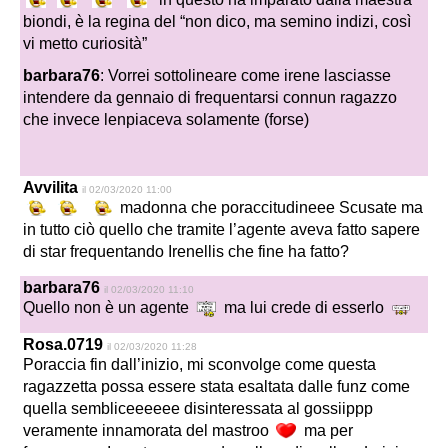
biondi, è la regina del “non dico, ma semino indizi, così
vi metto curiosità”
barbara76
: Vorrei sottolineare come irene lasciasse
intendere da gennaio di frequentarsi connun ragazzo
che invece lenpiaceva solamente (forse)
Avvilita
il 02/03/2020 11:00
madonna che poraccitudineee Scusate ma
in tutto ciò quello che tramite l’agente aveva fatto sapere
di star frequentando Irenellis che fine ha fatto?
barbara76
il 02/03/2020 11:10
Quello non è un agente
ma lui crede di esserlo
Rosa.0719
il 02/03/2020 11:28
Poraccia fin dall’inizio, mi sconvolge come questa
ragazzetta possa essere stata esaltata dalle funz come
quella sembliceeeeee disinteressata al gossiippp
veramente innamorata del mastroo
ma per