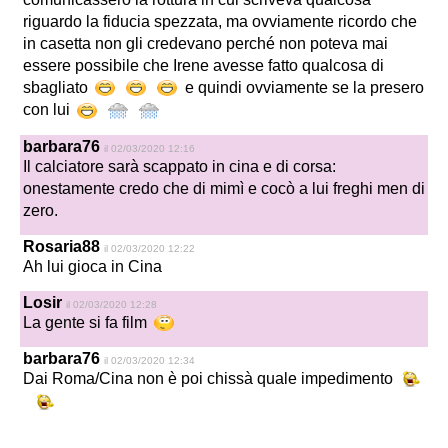
riguardo la fiducia spezzata, ma ovviamente ricordo che
in casetta non gli credevano perché non poteva mai
essere possibile che Irene avesse fatto qualcosa di
sbagliato
e quindi ovviamente se la presero
con lui
barbara76
il 02/03/2020 12:16
Il calciatore sarà scappato in cina e di corsa:
onestamente credo che di mimì e cocò a lui freghi men di
zero.
Rosaria88
il 02/03/2020 12:22
Ah lui gioca in Cina
Losir
il 02/03/2020 12:28
La gente si fa film
barbara76
il 02/03/2020 12:34
Dai Roma/Cina non è poi chissà quale impedimento