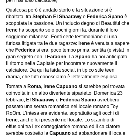
per il famoso calciatore).
Qualcosa però è andato storto e la situazione si è
ribaltata: tra
Stephan El Shaarawy
e
Federica Spano
è
scoppiata la passione. Un
inciucio
degno di
Beautiful
che
Irene
ha scoperto solo pochi giorni fa, durante il loro
soggiorno milanese. Fonti certe testimoniano di una
furiosa litigata tra le due ragazze:
Irene
è venuta a sapere
che
Federica
si era, poco tempo prima, sentita (e vista) in
gran segreto con il
Faraone
. La
Spano
ha poi anticipato
il ritorno nella Capitale per incontrare nuovamente il
calciatore. Da qui la faida social, in tipico stile teen
drama, che tutti conosciamo è letteralmente esplosa.
Tornata a
Roma
,
Irene Capuano
si sarebbe poi trovata
coinvolta in un altro divertente siparietto. Domenica 23
febbraio,
El Shaarawy
e
Federica Spano
avrebbero
passato una serata romantica nel locale romano
Toy
RoOm
. L’intesa era evidente, soprattutto agli occhi di
Irene
, anche lei presente nel locale. Lo scambio di
effusioni tra l’ex corteggiatrice romana ed il calciatore
avrebbe costretto la
Capuano
ad abbandonare il locale,