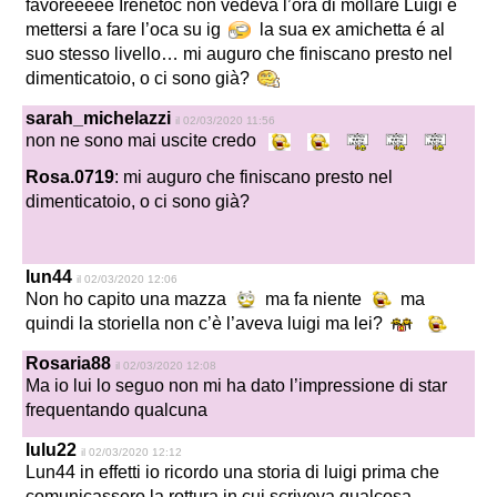
favoreeeee Irenetoc non vedeva l’ora di mollare Luigi e
mettersi a fare l’oca su ig
la sua ex amichetta é al
suo stesso livello… mi auguro che finiscano presto nel
dimenticatoio, o ci sono già?
sarah_michelazzi
il 02/03/2020 11:56
non ne sono mai uscite credo
Rosa.0719
: mi auguro che finiscano presto nel
dimenticatoio, o ci sono già?
lun44
il 02/03/2020 12:06
Non ho capito una mazza
ma fa niente
ma
quindi la storiella non c’è l’aveva luigi ma lei?
Rosaria88
il 02/03/2020 12:08
Ma io lui lo seguo non mi ha dato l’impressione di star
frequentando qualcuna
lulu22
il 02/03/2020 12:12
Lun44 in effetti io ricordo una storia di luigi prima che
comunicassero la rottura in cui scriveva qualcosa