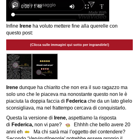
Infine
Irene
ha voluto mettere fine alla querelle con
questo post:
(Clicca sulle immagini qui sotto per ingrandirle!)
Irene
dunque ha chiarito che non era il suo ragazzo ma
solo uno che le piaceva ma nonostante questo non le è
piaciuta la doppia faccia di
Federica
che da un lato glielo
sconsigliava, ma nel frattempo cercava di conquistarlo.
Questa la versione di
Irene,
aspettiamo la risposta
di
Federica,
non vi pare?
Ehhhh che bello avere 20
anni eh
Ma chi sarà mai l’oggetto del contendere?
Secondo ‘Veryinutilpeople’ potrebbe essere proprio il