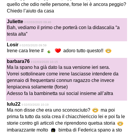
quello che odio nelle persone, forse lei è ancora peggio?
Chiedo l’aiuto da casa
Juliette
il 02/03/2020 09:46
Bah, vediamo il primo che porterà con la didascalia “a
testa alta”
Losir
il 02/03/2020 09:59
Irene cara Irene #
adoro tutto questo!!
barbara76
il 02/03/2020 10:15
Ma la spano ha già dato la sua versione ieri sera.
Vorrei sottolineare come irene lasciasse intendere da
gennaio di frequentarsi connun ragazzo che invece
lenpiaceva solamente (forse)
Adesso fa la bambinetta sui social insieme all’altra
lulu22
il 02/03/2020 10:19
Ma non disse che era uno sconosciuto?
ma poi
prima fa tutto da sola crea il chiacchiericcio lei e poi fa le
storie contro gli articoli che riprendono quetsa storia
imbarazzante molto
bimba di Federica spano a sto