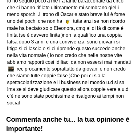
Io ho seguto poco a me fra tante baracconate da circo
che ci hanno rifilato ultimamente mi sembrano qielli
meno sporchi .Il trono di Oscar e stato breve lui è forse
uno dei pochi che non ha
tutte anzi se non ricordo
male ha baciato solo Eleonora, cmq al di là di come è
finita (se è davvero finita )non la qualifico una coppia
falsa dopo 3 anni e una convivenza, sono giovani si
litiga si ci lascia e si ci riprende questo succede anche
nella vita normale ( io non credo che nelle nostre vite
abbiamo rapporti cosi idiliaci da non essersi mai mandati
reciprocamente soprattutto da giovani e non credo
che siamo tutte coppie false )Che poi ci sia la
spettacolarizzazione e il business nel mondo u.d si sa
!ma se si deve giudicare questo allora coppie vere a u.d
c’è ne sono state pochissime e risalgono ai tempi non
social
Commenta anche tu... la tua opinione è
importante!