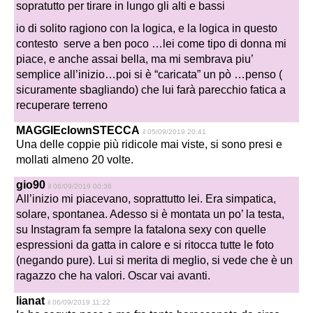
sopratutto per tirare in lungo gli alti e bassi
io di solito ragiono con la logica, e la logica in questo
contesto serve a ben poco …lei come tipo di donna mi
piace, e anche assai bella, ma mi sembrava piu’
semplice all’inizio…poi si è “caricata” un pò …penso (
sicuramente sbagliando) che lui farà parecchio fatica a
recuperare terreno
MAGGIEclownSTECCA
il 05/09/2019 20:41
Una delle coppie più ridicole mai viste, si sono presi e
mollati almeno 20 volte.
gio90
il 06/09/2019 00:36
All’inizio mi piacevano, soprattutto lei. Era simpatica,
solare, spontanea. Adesso si è montata un po’ la testa,
su Instagram fa sempre la fatalona sexy con quelle
espressioni da gatta in calore e si ritocca tutte le foto
(negando pure). Lui si merita di meglio, si vede che è un
ragazzo che ha valori. Oscar vai avanti.
lianat
il 06/09/2019 11:22