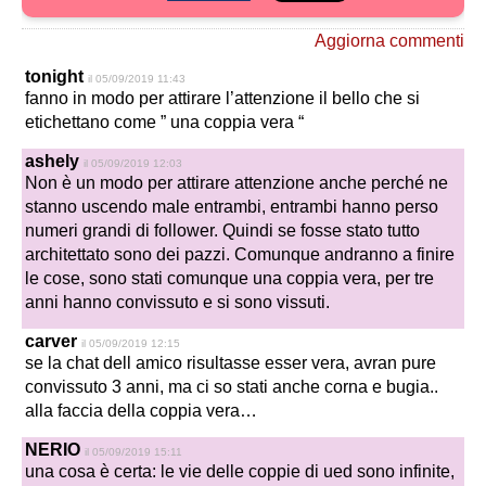
Aggiorna commenti
tonight
il 05/09/2019 11:43
fanno in modo per attirare l’attenzione il bello che si
etichettano come ” una coppia vera “
ashely
il 05/09/2019 12:03
Non è un modo per attirare attenzione anche perché ne
stanno uscendo male entrambi, entrambi hanno perso
numeri grandi di follower. Quindi se fosse stato tutto
architettato sono dei pazzi. Comunque andranno a finire
le cose, sono stati comunque una coppia vera, per tre
anni hanno convissuto e si sono vissuti.
carver
il 05/09/2019 12:15
se la chat dell amico risultasse esser vera, avran pure
convissuto 3 anni, ma ci so stati anche corna e bugia..
alla faccia della coppia vera…
NERIO
il 05/09/2019 15:11
una cosa è certa: le vie delle coppie di ued sono infinite,