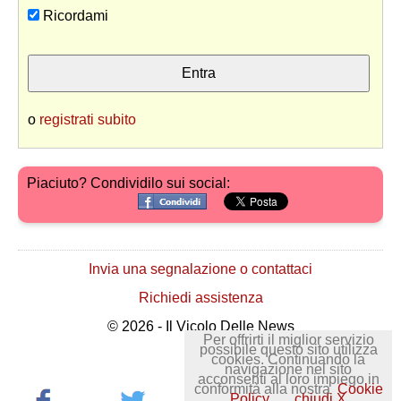
Ricordami
o
registrati subito
Piaciuto? Condividilo sui social:
Invia una segnalazione o contattaci
Richiedi assistenza
© 2026 - Il Vicolo Delle News
Per offrirti il miglior servizio
possibile questo sito utilizza
cookies. Continuando la
navigazione nel sito
acconsenti al loro impiego in
conformità alla nostra
Cookie
Policy
chiudi X