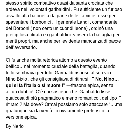
stesso spirito combattivo quasi da santa crociata che
ardeva nei volontari garibaldini . Fu sufficiente un furioso
assalto alla baionetta da parte delle camicie rosse per
spaventare i borbonici . Il generale Landi , comandante
dei Borboni ( non certo un cuor di leone) , ordinò una
precipitosa ritirata e i garibaldini vinsero la battaglia per
meriti propri, ma anche per evidente mancanza di paxxe
dell’avversario.
Ci fu anche molta retorica attorno a questo evento
bellico…nel momento cruciale della battaglia, quando
tutto sembrava perduto, Garibaldi rispose al suo vice
Nino Bixio , che gli consigliava di ritirarsi:
” No, Nino…
qui si fa l’Italia o si muore !”
—frasona epica, senza
alcun dubbio! C’è chi sostiene che Garibaldi disse
qualcosa di più pragmatico e meno romantico , del tipo ”
ritirarci? Ma dove? Ormai possiamo solo attaccare “….
ma
qualunque sia la verità, io ovviamente preferisco la
versione epica.
By Nerio