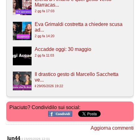
Marracas...
2 gg fa 17:03
Eva Grimaldi costretta a chiedere scusa
ad...
2 gg fa 14:20
Accadde oggi: 30 maggio
2 gg fa 11:03
Il drastico gesto di Marcello Sacchetta
ve...
il 29/05/2026 19:22
Piaciuto? Condividilo sui social:
Aggiorna commenti
lun44
il 15/05/2026 12:01