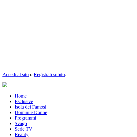
Accedi al sito
o
Registrati subito
.
Home
Esclusive
Isola dei Famosi
Uomini e Donne
Programmi
Svago
Serie TV
Reality