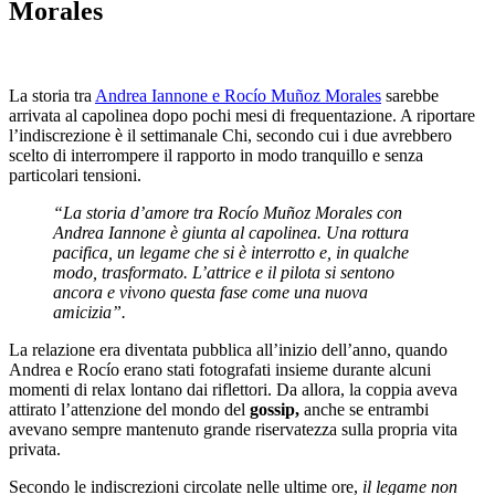
Morales
La storia tra
Andrea Iannone e Rocío Muñoz Morales
sarebbe
arrivata al capolinea dopo pochi mesi di frequentazione. A riportare
l’indiscrezione è il settimanale
Chi
, secondo cui i due avrebbero
scelto di interrompere il rapporto in modo tranquillo e senza
particolari tensioni.
“La storia d’amore tra Rocío Muñoz Morales con
Andrea Iannone è giunta al capolinea. Una rottura
pacifica, un legame che si è interrotto e, in qualche
modo, trasformato. L’attrice e il pilota si sentono
ancora e vivono questa fase come una nuova
amicizia”.
La relazione era diventata pubblica all’inizio dell’anno, quando
Andrea e Rocío erano stati fotografati insieme durante alcuni
momenti di relax lontano dai riflettori. Da allora, la coppia aveva
attirato l’attenzione del mondo del
gossip,
anche se entrambi
avevano sempre mantenuto grande riservatezza sulla propria vita
privata.
Secondo le indiscrezioni circolate nelle ultime ore,
il legame non