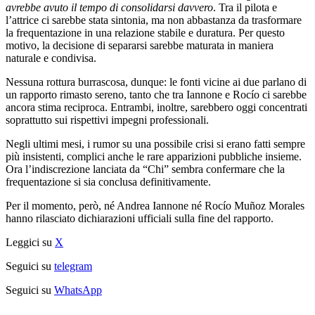
avrebbe avuto il tempo di consolidarsi davvero
. Tra il pilota e
l’attrice ci sarebbe stata sintonia, ma non abbastanza da trasformare
la frequentazione in una relazione stabile e duratura. Per questo
motivo, la decisione di separarsi sarebbe maturata in maniera
naturale e condivisa.
Nessuna rottura burrascosa, dunque: le fonti vicine ai due parlano di
un rapporto rimasto sereno, tanto che tra Iannone e Rocío ci sarebbe
ancora stima reciproca. Entrambi, inoltre, sarebbero oggi concentrati
soprattutto sui rispettivi impegni professionali.
Negli ultimi mesi, i rumor su una possibile crisi si erano fatti sempre
più insistenti, complici anche le rare apparizioni pubbliche insieme.
Ora l’indiscrezione lanciata da “Chi” sembra confermare che la
frequentazione si sia conclusa definitivamente.
Per il momento, però, né Andrea Iannone né Rocío Muñoz Morales
hanno rilasciato dichiarazioni ufficiali sulla fine del rapporto.
Leggici su
X
Seguici su
telegram
Seguici su
WhatsApp