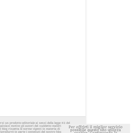
i un prodotto editoriale ai sensi della legge 62 del
ualsiasi motivo gli autori del suddetto materiale avessero
Per offrirti il miglior servizio
 blog rispetta le norme vigenti in materia di privacy. E'
possibile questo sito utilizza
 riprodurre in parte i contenuti del nostro blog ponendo