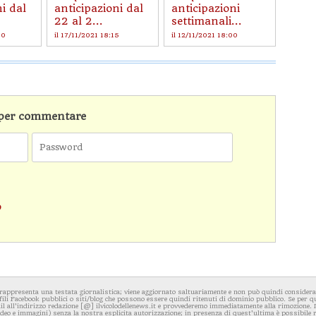
i dal
anticipazioni dal
anticipazioni
22 al 2...
settimanali...
00
il 17/11/2021 18:15
il 12/11/2021 18:00
n per commentare
o
rappresenta una testata giornalistica; viene aggiornato saltuariamente e non può quindi considerars
fili Facebook pubblici o siti/blog che possono essere quindi ritenuti di dominio pubblico. Se per q
l all'indirizzo redazione [@] ilvicolodellenews.it e provvederemo immediatamente alla rimozione. Il
video e immagini) senza la nostra esplicita autorizzazione; in presenza di quest'ultima è possibile