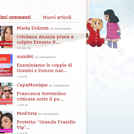
timi commenti
Nuovi articoli
Maria Dolores
ha commentato
Cristiana Anania prova a
colpire Ernesto P...
25 min fa
sumi86
ha commentato
Esaminiamo le coppie di
Uomini e Donne nat...
1 ora fa
CapaMonique
ha commentato
Francesca Sorrentino
criticata sotto il po...
3 ore fa
Mod3sta
ha commentato
Protetto: ‘Grande Fratello
Vip’...
4 ore fa