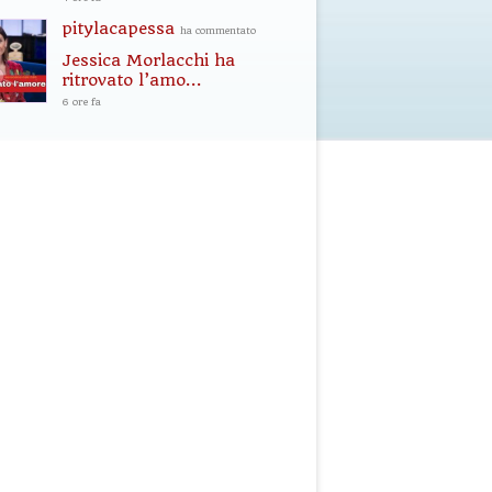
pitylacapessa
ha commentato
Jessica Morlacchi ha
ritrovato l’amo...
6 ore fa