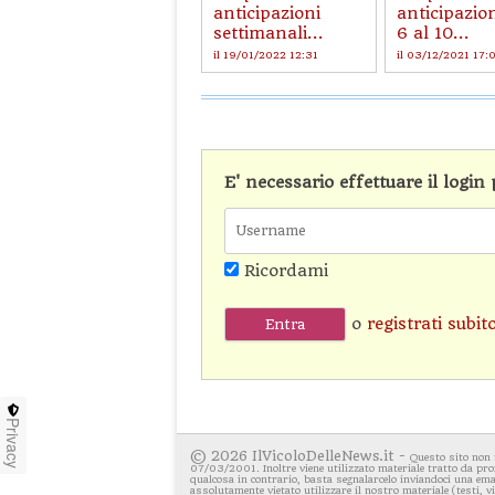
anticipazioni
anticipazion
settimanali...
6 al 10...
il 19/01/2022 12:31
il 03/12/2021 17:
E' necessario effettuare il logi
Ricordami
o
registrati subit
Privacy
© 2026 IlVicoloDelleNews.it -
Questo sito non 
07/03/2001. Inoltre viene utilizzato materiale tratto da pro
qualcosa in contrario, basta segnalarcelo inviandoci una emai
assolutamente vietato utilizzare il nostro materiale (testi, 