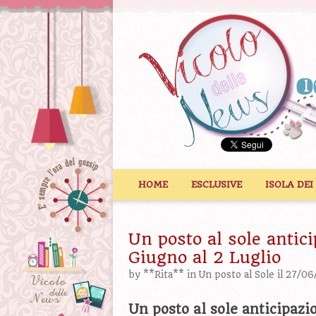
Vai al contenuto
HOME
ESCLUSIVE
ISOLA DEI
Un posto al sole antic
Giugno al 2 Luglio
by
**Rita**
in
Un posto al Sole
il 27/06
Un posto al sole anticipazi