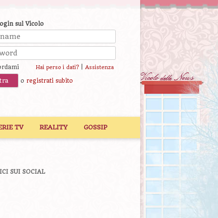
login sul Vicolo
ordami
|
Hai perso i dati?
Assistenza
o
registrati subito
ERIE TV
REALITY
GOSSIP
ICI SUI SOCIAL