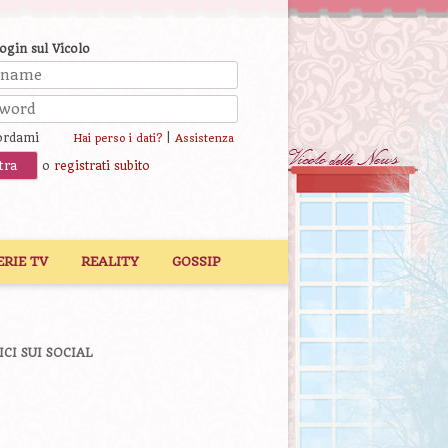
login sul Vicolo
ordami
|
Hai perso i dati?
Assistenza
o
registrati subito
ERIE TV
REALITY
GOSSIP
ICI SUI SOCIAL