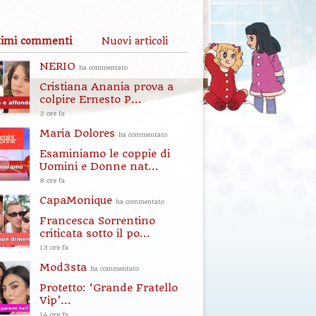
timi commenti
Nuovi articoli
NERIO
ha commentato
Cristiana Anania prova a
colpire Ernesto P...
3 ore fa
Maria Dolores
ha commentato
Esaminiamo le coppie di
Uomini e Donne nat...
8 ore fa
CapaMonique
ha commentato
Francesca Sorrentino
criticata sotto il po...
13 ore fa
Mod3sta
ha commentato
Protetto: ‘Grande Fratello
Vip’...
14 ore fa