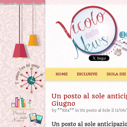
Vai al contenuto
HOME
ESCLUSIVE
ISOLA DEI
Un posto al sole antici
Giugno
by
**Rita**
in
Un posto al Sole
il 11/06
Un posto al sole anticipazi