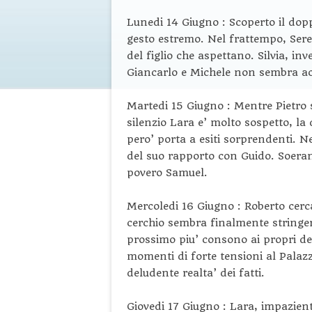
Lunedi 14 Giugno : Scoperto il dopp
gesto estremo. Nel frattempo, Sere
del figlio che aspettano. Silvia, inv
Giancarlo e Michele non sembra a
Martedi 15 Giugno : Mentre Pietro s
silenzio Lara e’ molto sospetto, la
pero’ porta a esiti sorprendenti. N
del suo rapporto con Guido. Soeranz
povero Samuel.
Mercoledi 16 Giugno : Roberto cerca
cerchio sembra finalmente stringer
prossimo piu’ consono ai propri desi
momenti di forte tensioni al Palaz
deludente realta’ dei fatti.
Giovedi 17 Giugno : Lara, impazient