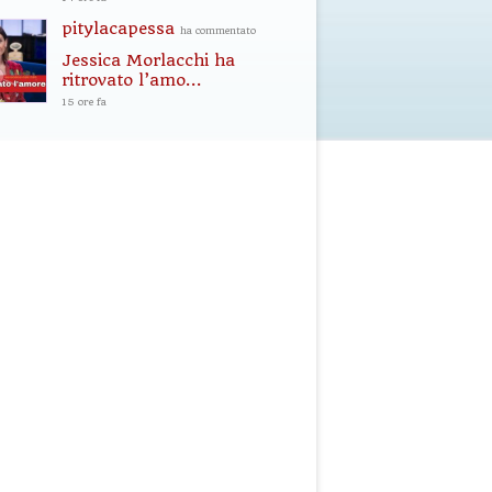
pitylacapessa
ha commentato
Jessica Morlacchi ha
ritrovato l’amo...
15 ore fa