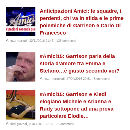
Anticipazioni Amici: le squadre, i
perdenti, chi va in sfida e le prime
polemiche di Garrison e Carlo Di
Francesco
Amici
martedì, 22/11/2016 21:47 - 133 commenti
#Amici15: Garrison parla della
storia d’amore tra Emma e
Stefano…è giusto secondo voi?
Amici
mercoledì, 27/04/2016 20:51 - 8 commenti
#Amici15: Garrison e Kledi
elogiano Michele e Arianna e
Rudy sottopone ad una prova
particolare Elodie…
Amici
giovedì, 10/03/2016 17:05 - 76 commenti