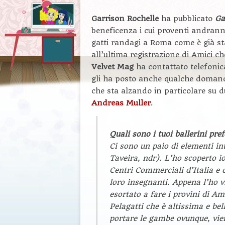
Garrison Rochelle
ha pubblicato
Ga
beneficenza i cui proventi andrann
gatti randagi a Roma come è già st
all’ultima registrazione di Amici c
Velvet Mag
ha contattato telefonic
gli ha posto anche qualche doma
che sta alzando in particolare su d
Andreas Muller
.
Quali sono i tuoi ballerini pre
Ci sono un paio di elementi i
Taveira,
ndr
). L’ho scoperto 
Centri Commerciali d’Italia e c
loro insegnanti. Appena l’ho v
esortato a fare i provini di Am
Pelagatti che è altissima e be
portare le gambe ovunque, vien