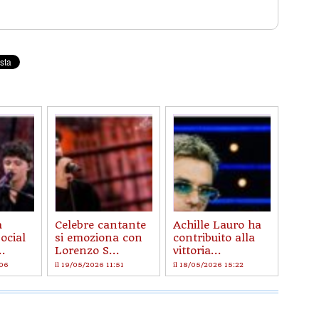
a
Celebre cantante
Achille Lauro ha
social
si emoziona con
contribuito alla
..
Lorenzo S...
vittoria...
:06
il 19/05/2026 11:51
il 18/05/2026 15:22