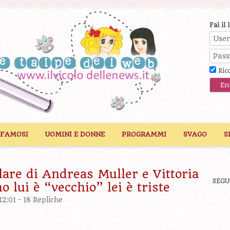
Fai il 
Ric
 FAMOSI
UOMINI E DONNE
PROGRAMMI
SVAGO
S
lare di Andreas Muller e Vittoria
SEGU
 lui è “vecchio” lei è triste
12:01 -
18 Repliche