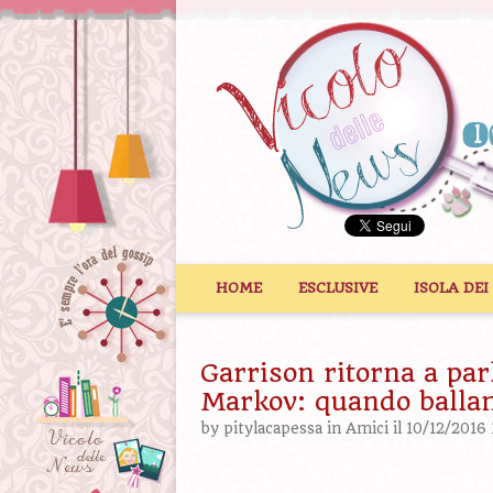
Vai al contenuto
HOME
ESCLUSIVE
ISOLA DEI
Garrison ritorna a par
Markov: quando ballano
by
pitylacapessa
in
Amici
il 10/12/2016 