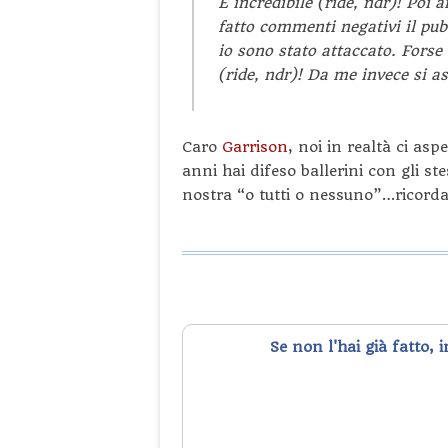
È incredibile (ride,
ndr
)! Poi 
fatto commenti negativi il pu
io sono stato attaccato. Forse 
(ride,
ndr
)! Da me invece si as
Caro
Garrison
, noi in realtà ci asp
anni hai difeso ballerini con gli st
nostra “o tutti o nessuno”…ricord
Se non l'hai già fatto, 