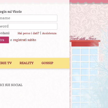
login sul Vicolo
ordami
|
Hai perso i dati?
Assistenza
o
registrati subito
ERIE TV
REALITY
GOSSIP
ICI SUI SOCIAL