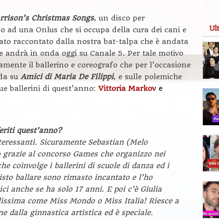
rrison’s Christmas Songs
, un disco per
Ul
o ad una Onlus che si occupa della cura dei cani e
ato raccontato dalla nostra bat-talpa che è andata
he andrà in onda oggi su Canale 5. Per tale motivo
amente il ballerino e coreografo che per l’occasione
nda su
Amici di Maria De Filippi
, e sulle polemiche
ue ballerini di quest’anno:
Vittoria Markov
e
feriti quest’anno?
nteressanti. Sicuramente Sebastian (Melo
io grazie al concorso Games che organizzo nei
he coinvolge i ballerini di scuole di danza ed i
isto ballare sono rimasto incantato e l’ho
ici anche se ha solo 17 anni. E poi c’è Giulia
llissima come Miss Mondo o Miss Italia! Riesce a
e dalla ginnastica artistica ed è speciale.