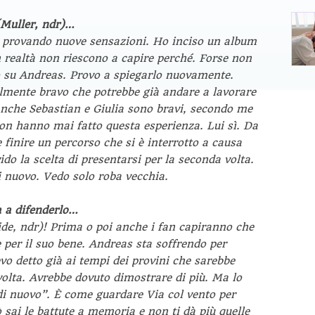
(Muller,
ndr
)…
o provando nuove sensazioni. Ho inciso un album
n realtà non riescono a capire perché. Forse non
o su Andreas. Provo a spiegarlo nuovamente.
mente bravo che potrebbe già andare a lavorare
nche Sebastian e Giulia sono bravi, secondo me
non hanno mai fatto questa esperienza. Lui sì. Da
 finire un percorso che si è interrotto a causa
do la scelta di presentarsi per la seconda volta.
i nuovo. Vedo solo roba vecchia.
 a difenderlo…
ide,
ndr
)! Prima o poi anche i fan capiranno che
 per il suo bene. Andreas sta soffrendo per
evo detto già ai tempi dei provini che sarebbe
 volta. Avrebbe dovuto dimostrare di più. Ma lo
di nuovo”. È come guardare
Via col vento
per
 sai le battute a memoria e non ti dà più quelle