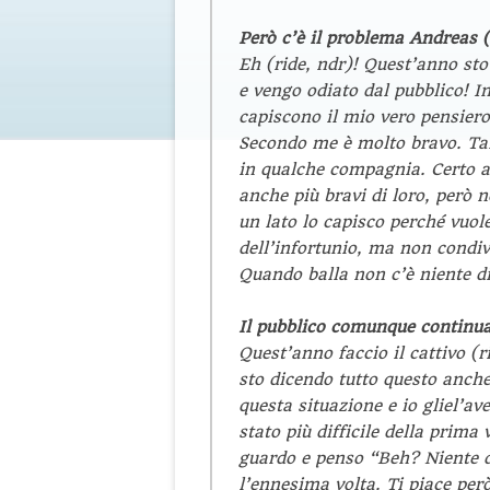
Però c’è il problema Andreas 
Eh (ride,
ndr
)! Quest’anno st
e vengo odiato dal pubblico! I
capiscono il mio vero pensier
Secondo me è molto bravo. Tal
in qualche compagnia. Certo a
anche più bravi di loro, però 
un lato lo capisco perché vuole
dell’infortunio, ma non condivi
Quando balla non c’è niente d
Il pubblico comunque continua
Quest’anno faccio il cattivo (r
sto dicendo tutto questo anche
questa situazione e io gliel’av
stato più difficile della prima
guardo e penso “Beh? Niente 
l’ennesima volta. Ti piace però