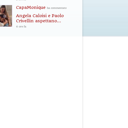
CapaMonique
ha commentato
Angela Caloisi e Paolo
Crivellin aspettano...
6 ore fa