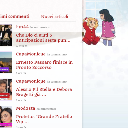
timi commenti
Nuovi articoli
lun44
ha commentato
Che Dio ci aiuti 5
anticipazioni sesta pun...
4 min fa
CapaMonique
ha commentato
Ernesto Passaro finisce in
Pronto Soccorso
1 ora fa
CapaMonique
ha commentato
Alessio Pil Stella e Debora
Bragetti già ...
1 ora fa
Mod3sta
ha commentato
Protetto: ‘Grande Fratello
Vip’...
2 ore fa