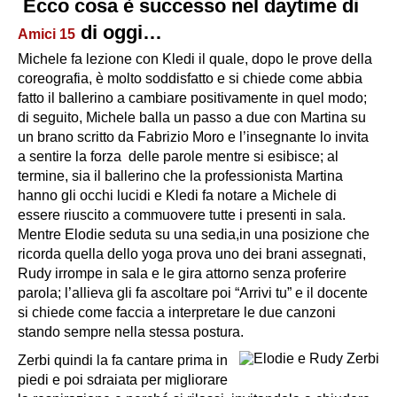
Ecco cosa è successo nel daytime di
di oggi…
Amici 15
Michele fa lezione con Kledi il quale, dopo le prove della
coreografia, è molto soddisfatto e si chiede come abbia
fatto il ballerino a cambiare positivamente in quel modo;
di seguito, Michele balla un passo a due con Martina su
un brano scritto da Fabrizio Moro e l’insegnante lo invita
a sentire la forza delle parole mentre si esibisce; al
termine, sia il ballerino che la professionista Martina
hanno gli occhi lucidi e Kledi fa notare a Michele di
essere riuscito a commuovere tutte i presenti in sala.
Mentre Elodie seduta su una sedia,in una posizione che
ricorda quella dello yoga prova uno dei brani assegnati,
Rudy irrompe in sala e le gira attorno senza proferire
parola; l’allieva gli fa ascoltare poi “Arrivi tu” e il docente
si chiede come faccia a interpretare le due canzoni
stando sempre nella stessa postura.
Zerbi quindi la fa cantare prima in
piedi e poi sdraiata per migliorare