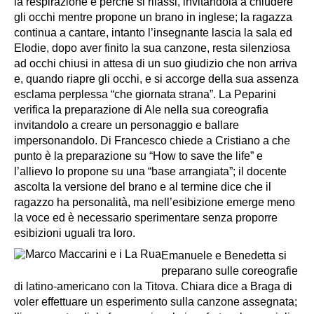
la respirazione e perché si rilassi, invitandola a chiudere
gli occhi mentre propone un brano in inglese; la ragazza
continua a cantare, intanto l’insegnante lascia la sala ed
Elodie, dopo aver finito la sua canzone, resta silenziosa
ad occhi chiusi in attesa di un suo giudizio che non arriva
e, quando riapre gli occhi, e si accorge della sua assenza
esclama perplessa “che giornata strana”. La Peparini
verifica la preparazione di Ale nella sua coreografia
invitandolo a creare un personaggio e ballare
impersonandolo. Di Francesco chiede a Cristiano a che
punto è la preparazione su “How to save the life” e
l’allievo lo propone su una “base arrangiata”; il docente
ascolta la versione del brano e al termine dice che il
ragazzo ha personalità, ma nell’esibizione emerge meno
la voce ed è necessario sperimentare senza proporre
esibizioni uguali tra loro.
Emanuele e Benedetta si
preparano sulle coreografie
di latino-americano con la Titova. Chiara dice a Braga di
voler effettuare un esperimento sulla canzone assegnata;