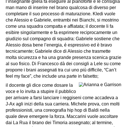
l’insegnante gliela fa eseguire al pianoforte e le consiglia
man mano di inserire nel brano qualcosa di diverso per
completare il suo processo di maturazione. Kledi vuole
che Alessio e Gabriele, entrambi nei Bianchi, si mostrino
come una squadra compatta e affiatata; il docente li fa
esibire singolarmente e fa esprimere reciprocamente un
giudizio sul compagno di squadra: Gabriele sostiene che
Alessio dosa bene l’energia, é espressivo ed è bravo
tecnicamente; Gabriele dice di Alessio che trasmette
molta sicurezza e ha una grande presenza scenica grazie
al suo fisico. Di Francesco dà dei consigli a Lele su come
proporre i brani assegnati tra cui uno più difficile, “Can’t
feel my face”, che include una parte in falsetto;
il docente gli dice come dosare la
voce e lo invita a stupire il pubblico
per arrivare a farsi lanciare i reggiseni come accadeva a
J-Ax agli inizi della sua carriera. Michele prova, con molti
professionisti, una coreografia hip hop di Baldi nella
quale deve emergere la forza. Maccarini vuole ascoltare
dai La Rua il brano dei Timoria assegnato; al termine,