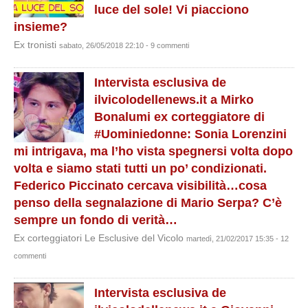
luce del sole! Vi piacciono
insieme?
Ex tronisti
sabato, 26/05/2018 22:10 - 9 commenti
Intervista esclusiva de
ilvicolodellenews.it a Mirko
Bonalumi ex corteggiatore di
#Uominiedonne: Sonia Lorenzini
mi intrigava, ma l’ho vista spegnersi volta dopo
volta e siamo stati tutti un po’ condizionati.
Federico Piccinato cercava visibilità…cosa
penso della segnalazione di Mario Serpa? C’è
sempre un fondo di verità…
Ex corteggiatori Le Esclusive del Vicolo
martedì, 21/02/2017 15:35 - 12
commenti
Intervista esclusiva de