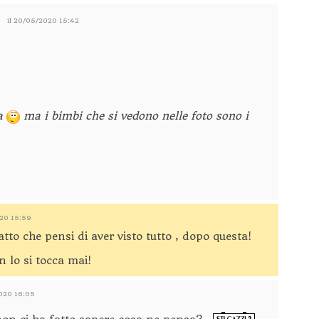
il 20/05/2020 15:42
da
ma i bimbi che si vedono nelle foto sono i
020 15:59
tto che pensi di aver visto tutto , dopo questa!
n lo si tocca mai!
2020 16:05