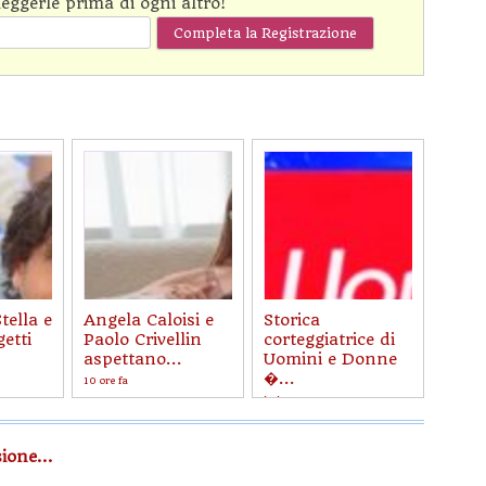
leggerle prima di ogni altro!
Stella e
Angela Caloisi e
Storica
etti
Paolo Crivellin
corteggiatrice di
aspettano...
Uomini e Donne
�...
10 ore fa
ieri 17:26
ione...