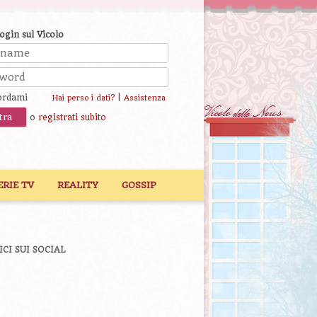
login sul Vicolo
ordami
|
Hai perso i dati?
Assistenza
o
registrati subito
ERIE TV
REALITY
GOSSIP
ICI SUI SOCIAL