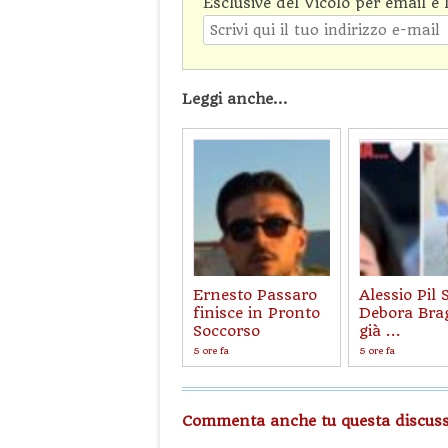
Esclusive del Vicolo per email e 
Leggi anche...
Ernesto Passaro
Alessio Pil 
finisce in Pronto
Debora Brag
Soccorso
già ...
5 ore fa
5 ore fa
Commenta anche tu questa discuss