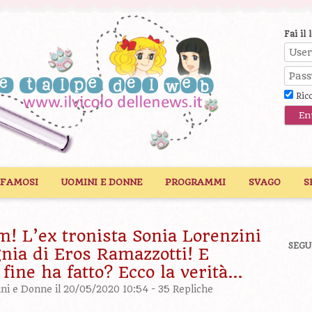
Fai il 
Ric
 FAMOSI
UOMINI E DONNE
PROGRAMMI
SVAGO
S
! L’ex tronista Sonia Lorenzini
SEGU
nia di Eros Ramazzotti! E
 fine ha fatto? Ecco la verità…
ni e Donne
il 20/05/2020 10:54 -
35 Repliche