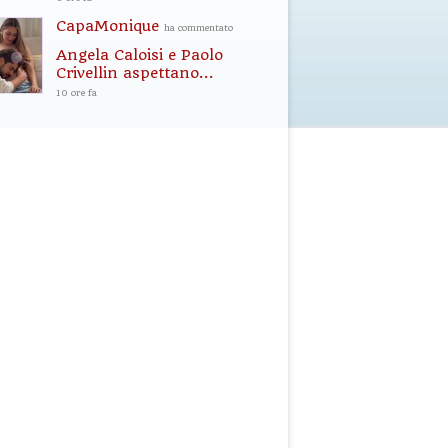
CapaMonique
ha commentato
Angela Caloisi e Paolo
Crivellin aspettano...
10 ore fa