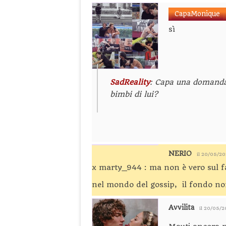
CapaMonique
sì
SadReality
: Capa una doman
bimbi di lui?
NERIO
il 20/05/2
x marty_944 : ma non è vero sul fa
nel mondo del gossip, il fondo no
Avvilita
il 20/05/