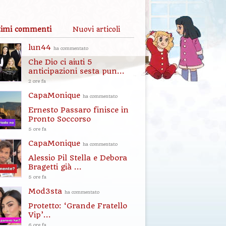
timi commenti
Nuovi articoli
lun44
ha commentato
Che Dio ci aiuti 5
anticipazioni sesta pun...
2 ore fa
CapaMonique
ha commentato
Ernesto Passaro finisce in
Pronto Soccorso
5 ore fa
CapaMonique
ha commentato
Alessio Pil Stella e Debora
Bragetti già ...
5 ore fa
Mod3sta
ha commentato
Protetto: ‘Grande Fratello
Vip’...
6 ore fa