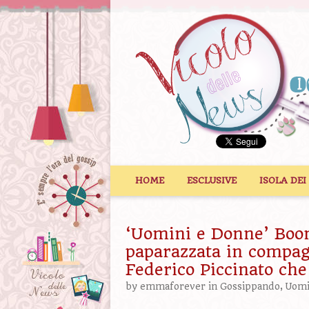
Vai al contenuto
HOME
ESCLUSIVE
ISOLA DEI
‘Uomini e Donne’ Boom
paparazzata in compag
Federico Piccinato che
by
emmaforever
in
Gossippando
,
Uomi