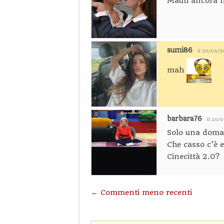
Mauti ancora 
sumi86
il 20/05/
mah
barbara76
il 20/
Solo una doman
Che casso c’è e
Cinecittà 2.0?
Navigazione commenti
← Commenti meno recenti