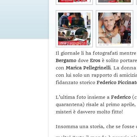
Il giornale li ha fotografati ment
Bergamo
dove
Eros
è solito portar
con
Marica Pellegrinelli
. La donna 
con lui solo un rapporto di amicizia
fidanzato storico
Federico Piccinat
L’ultima foto insieme a
Federico
(c
quarantena) risale al primo aprile, l’
misteri è davvero molto fitto!
Insomma una storia, che se fosse c