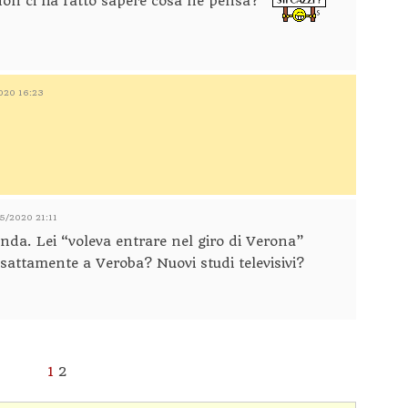
non ci ha fatto sapere cosa ne pensa?
2020 16:23
05/2020 21:11
da. Lei “voleva entrare nel giro di Verona”
sattamente a Veroba? Nuovi studi televisivi?
1
2