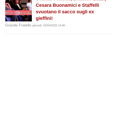
Cesara Buonamici e Staffelli
svuotano il sacco sugli ex
gieffini!
Grande Fratello
giovedì, 03/04/2025 14:46