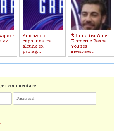
 sapore
Amicizia al
È finita tra Omer
a ex
capolinea tra
Elomeri e Rasha
alcune ex
Younes
protag...
:03
il 12/05/2026 23:09
il 19/05/2026 16:53
n per commentare
o