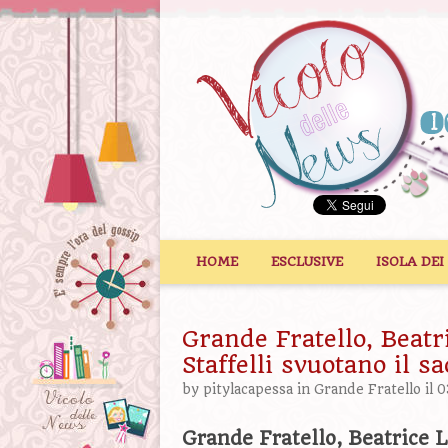
Vai al contenuto
HOME
ESCLUSIVE
ISOLA DEI
Grande Fratello, Beatr
Staffelli svuotano il sa
by
pitylacapessa
in
Grande Fratello
il 
Grande Fratello, Beatrice L