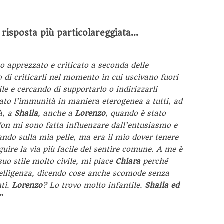
 risposta più particolareggiata…
ho apprezzato e criticato a seconda delle
o di criticarli nel momento in cui uscivano fuori
ile e cercando di supportarlo o indirizzarli
 dato l’immunità in maniera eterogenea a tutti, ad
à, a
Shaila
, anche a
Lorenzo
, quando è stato
Non mi sono fatta influenzare dall’entusiasmo e
ando sulla mia pelle, ma era il mio dover tenere
eguire la via più facile del sentire comune. A me è
suo stile molto civile, mi piace
Chiara
perché
elligenza, dicendo cose anche scomode senza
nti.
Lorenzo
? Lo trovo molto infantile.
Shaila ed
”