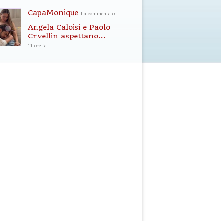
CapaMonique
ha commentato
Angela Caloisi e Paolo
Crivellin aspettano...
11 ore fa