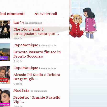
timi commenti
Nuovi articoli
lun44
ha commentato
Che Dio ci aiuti 5
anticipazioni sesta pun...
2 ore fa
CapaMonique
ha commentato
Ernesto Passaro finisce in
Pronto Soccorso
6 ore fa
CapaMonique
ha commentato
Alessio Pil Stella e Debora
Bragetti già ...
6 ore fa
Mod3sta
ha commentato
Protetto: ‘Grande Fratello
Vip’...
7 ore fa