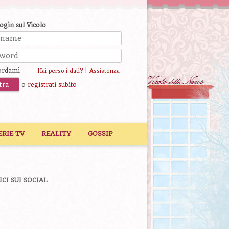
login sul Vicolo
ordami
|
Hai perso i dati?
Assistenza
o
registrati subito
ERIE TV
REALITY
GOSSIP
ICI SUI SOCIAL