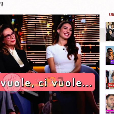
i!
Ul