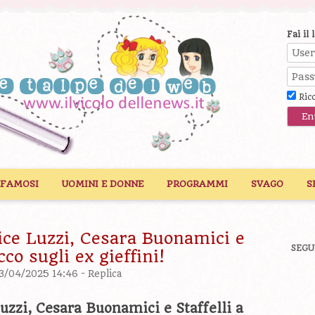
Fai il 
Ric
 FAMOSI
UOMINI E DONNE
PROGRAMMI
SVAGO
S
ice Luzzi, Cesara Buonamici e
SEGU
cco sugli ex gieffini!
03/04/2025 14:46 -
Replica
uzzi, Cesara Buonamici e Staffelli a