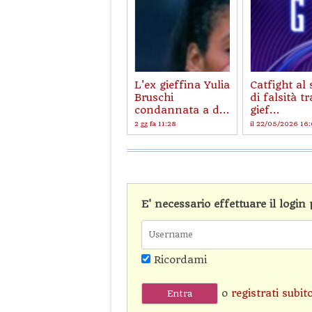
L'ex gieffina Yulia
Catfight al
Bruschi
di falsità tr
condannata a d...
gief...
2 gg fa 11:28
il 22/05/2026 16
E' necessario effettuare il logi
Ricordami
o
registrati subit