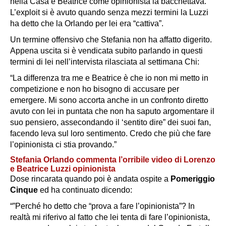
nella Casa e Beatrice come opinionista la bacchettava.
L’exploit si è avuto quando senza mezzi termini la Luzzi
ha detto che la Orlando per lei era
“cattiva”.
Un termine offensivo che Stefania non ha affatto digerito.
Appena uscita si è vendicata subito parlando in questi
termini di lei nell’intervista rilasciata al settimana Chi:
“La differenza tra me e Beatrice è che io non mi metto in
competizione e non ho bisogno di accusare per
emergere. Mi sono accorta anche in un confronto diretto
avuto con lei in puntata che non ha saputo argomentare il
suo pensiero, assecondando il ‘sentito dire” dei suoi fan,
facendo leva sul loro sentimento. Credo che più che fare
l’opinionista ci stia provando.”
Stefania Orlando commenta l’orribile video di Lorenzo
e Beatrice Luzzi opinionista
Dose rincarata quando poi è andata ospite a
Pomeriggio
Cinque
ed ha continuato dicendo:
“”Perché ho detto che “prova a fare l’opinionista”? In
realtà mi riferivo al fatto che lei tenta di fare l’opinionista,