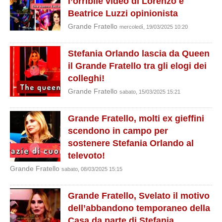
l’orribile video di Lorenzo e
Beatrice Luzzi opinionista
Grande Fratello
mercoledì, 19/03/2025 10:20
Stefania Orlando lascia da Queen
il Grande Fratello tra gli elogi dei
colleghi!
Grande Fratello
sabato, 15/03/2025 15:21
Grande Fratello, molti ex gieffini
scendono in campo per
sostenere Stefania Orlando al
televoto!
Grande Fratello
sabato, 08/03/2025 15:15
Grande Fratello, Svelato il motivo
dell’abbandono temporaneo della
Casa da parte di Stefania