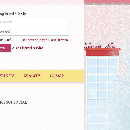
login sul Vicolo
ordami
|
Hai perso i dati?
Assistenza
o
registrati subito
ERIE TV
REALITY
GOSSIP
ICI SUI SOCIAL