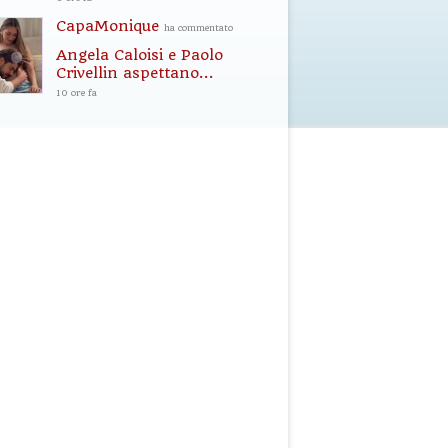
CapaMonique
ha commentato
Angela Caloisi e Paolo
Crivellin aspettano...
10 ore fa