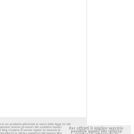
i un prodotto editoriale ai sensi della legge 62 del
ualsiasi motivo gli autori del suddetto materiale avessero
Per offrirti il miglior servizio
 blog rispetta le norme vigenti in materia di privacy. E'
possibile questo sito utilizza
 riprodurre in parte i contenuti del nostro blog ponendo