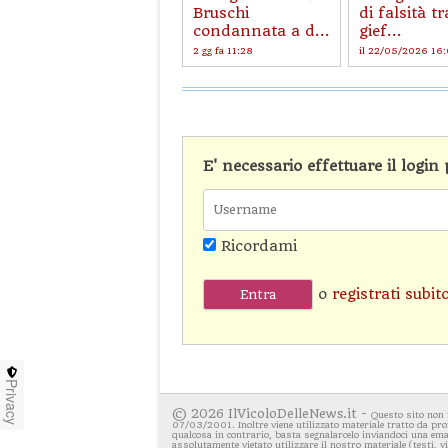
Bruschi
di falsità tr
condannata a d...
gief...
2 gg fa 11:28
il 22/05/2026 16
E' necessario effettuare il logi
Ricordami
o
registrati subit
Privacy
© 2026 IlVicoloDelleNews.it -
Questo sito non 
07/03/2001. Inoltre viene utilizzato materiale tratto da pro
qualcosa in contrario, basta segnalarcelo inviandoci una emai
assolutamente vietato utilizzare il nostro materiale (testi, 