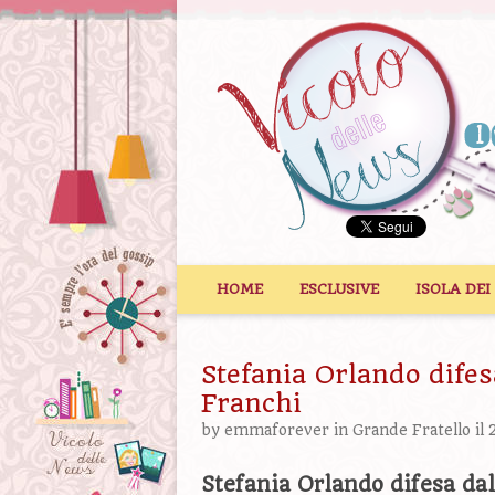
Vai al contenuto
HOME
ESCLUSIVE
ISOLA DEI
Stefania Orlando dife
Franchi
by
emmaforever
in
Grande Fratello
il 
Stefania Orlando difesa d