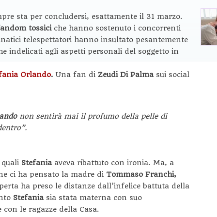
mpre sta per concludersi, esattamente il 31 marzo.
fandom tossici
che hanno sostenuto i concorrenti
fanatici telespettatori hanno insultato pesantemente
he indelicati agli aspetti personali del soggetto in
fania Orlando
.
Una fan di
Zeudi Di Palma
sui social
lando
non sentirà mai il profumo della pelle di
dentro”.
 quali
Stefania
aveva ribattuto con ironia. Ma, a
one ci ha pensato la madre di
Tommaso Franchi,
erta ha preso le distanze dall’infelice battuta della
anto
Stefania
sia stata materna con suo
 con le ragazze della Casa.