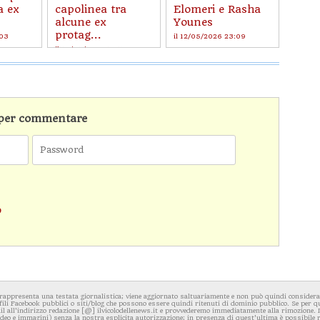
a ex
capolinea tra
Elomeri e Rasha
alcune ex
Younes
protag...
:03
il 12/05/2026 23:09
il 19/05/2026 16:53
n per commentare
o
rappresenta una testata giornalistica; viene aggiornato saltuariamente e non può quindi considerars
fili Facebook pubblici o siti/blog che possono essere quindi ritenuti di dominio pubblico. Se per q
l all'indirizzo redazione [@] ilvicolodellenews.it e provvederemo immediatamente alla rimozione. Il
video e immagini) senza la nostra esplicita autorizzazione; in presenza di quest'ultima è possibile