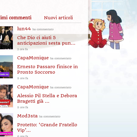
timi commenti
Nuovi articoli
lun44
ha commentato
Che Dio ci aiuti 5
anticipazioni sesta pun...
2 ore fa
CapaMonique
ha commentato
Ernesto Passaro finisce in
Pronto Soccorso
5 ore fa
CapaMonique
ha commentato
Alessio Pil Stella e Debora
Bragetti già ...
5 ore fa
Mod3sta
ha commentato
Protetto: ‘Grande Fratello
Vip’...
6 ore fa