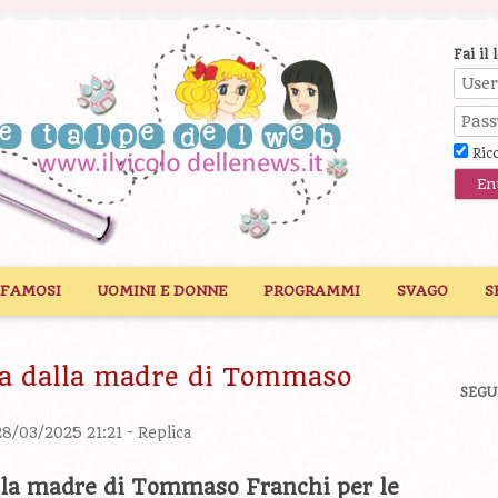
Fai il 
Ric
 FAMOSI
UOMINI E DONNE
PROGRAMMI
SVAGO
S
sa dalla madre di Tommaso
SEGU
28/03/2025 21:21 -
Replica
alla madre di Tommaso Franchi per le