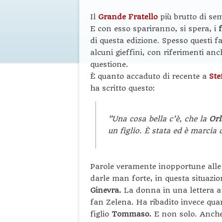
Il
Grande Fratello
più brutto di se
E con esso spariranno, si spera, i
di questa edizione. Spesso questi 
alcuni gieffini, con riferimenti anc
questione.
È quanto accaduto di recente a
Ste
ha scritto questo:
”Una cosa bella c’è, che la
Or
un figlio. È stata ed è marcia 
Parole veramente inopportune alle
darle man forte, in questa situazi
Ginevra.
La donna in una lettera ap
fan Zelena. Ha ribadito invece qu
figlio
Tommaso.
E non solo. Anche