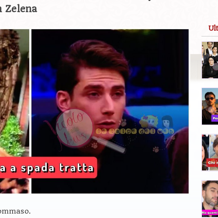
n Zelena
Ul
Tommaso.