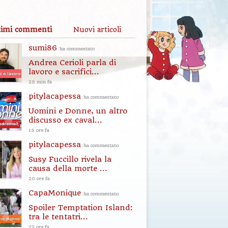
timi commenti
Nuovi articoli
sumi86
ha commentato
Andrea Cerioli parla di
lavoro e sacrifici...
25 min fa
pitylacapessa
ha commentato
Uomini e Donne, un altro
discusso ex caval...
15 ore fa
pitylacapessa
ha commentato
Susy Fuccillo rivela la
causa della morte ...
20 ore fa
CapaMonique
ha commentato
Spoiler Temptation Island:
tra le tentatri...
22 ore fa