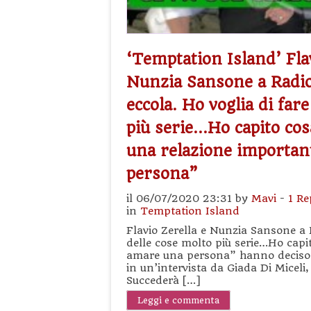
‘Temptation Island’ Flav
Nunzia Sansone a Radio
eccola. Ho voglia di far
più serie…Ho capito cos
una relazione importan
persona”
il 06/07/2020 23:31 by
Mavi
-
1 Re
in
Temptation Island
Flavio Zerella e Nunzia Sansone a R
delle cose molto più serie…Ho capi
amare una persona” hanno deciso di
in un’intervista da Giada Di Micel
Succederà […]
Leggi e commenta