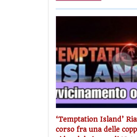
‘Temptation Island’ Ri
corso fra una delle copp