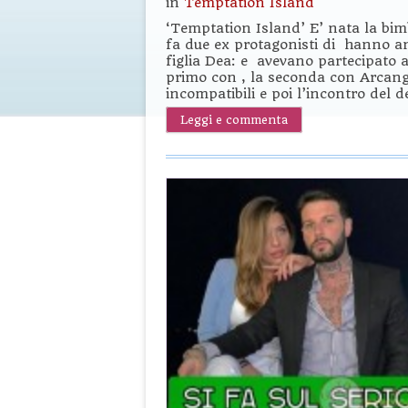
in
Temptation Island
‘Temptation Island’ E’ nata la bim
fa due ex protagonisti di hanno ann
figlia Dea: e avevano partecipato a
primo con , la seconda con Arcang
incompatibili e poi l’incontro del d
Leggi e commenta