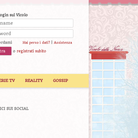
login sul Vicolo
ordami
|
Hai perso i dati?
Assistenza
o
registrati subito
ERIE TV
REALITY
GOSSIP
ICI SUI SOCIAL