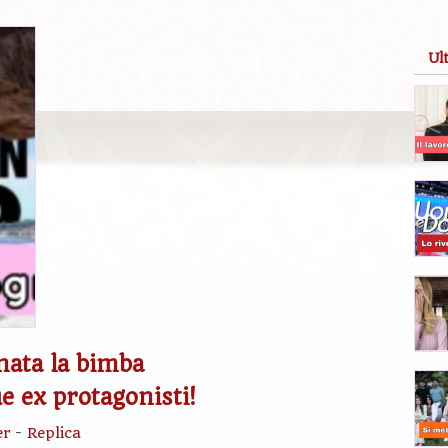
Ul
nata la bimba
e ex protagonisti!
er
-
Replica