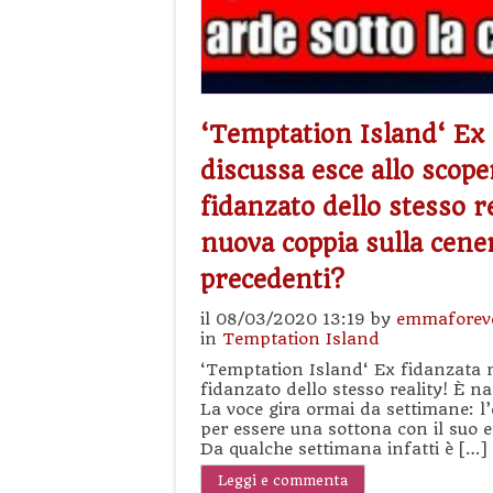
‘Temptation Island‘ Ex
discussa esce allo scop
fidanzato dello stesso r
nuova coppia sulla cener
precedenti?
il 08/03/2020 13:19 by
emmaforev
in
Temptation Island
‘Temptation Island‘ Ex fidanzata m
fidanzato dello stesso reality! È n
La voce gira ormai da settimane: l’
per essere una sottona con il suo
Da qualche settimana infatti è […]
Leggi e commenta