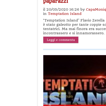
paparazzi
il 20/05/2020 16:26 by
CapaMoniq
in
Temptation Island
‘Temptation Island’ Flavio Zerella
è stato galeotto per tante coppie s
tentatrici. Ma mai finora era succes
incontrassero e si innamorassero. E
Leggi e commenta