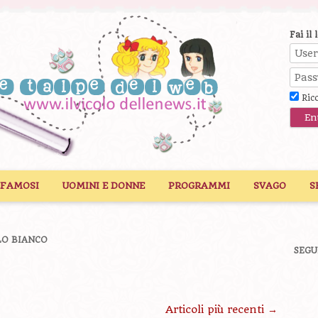
Fai il 
Ric
 FAMOSI
UOMINI E DONNE
PROGRAMMI
SVAGO
S
O BIANCO
SEGU
Articoli più recenti
→