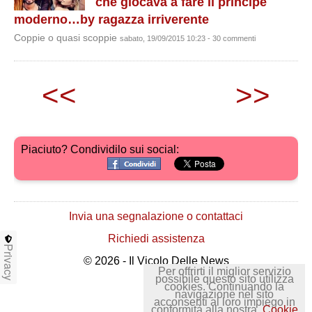
che giocava a fare il principe
moderno…by ragazza irriverente
Coppie o quasi scoppie
sabato, 19/09/2015 10:23 - 30 commenti
<<
>>
Piaciuto? Condividilo sui social:
Invia una segnalazione o contattaci
Richiedi assistenza
Privacy
© 2026 - Il Vicolo Delle News
Per offrirti il miglior servizio
possibile questo sito utilizza
cookies. Continuando la
navigazione nel sito
acconsenti al loro impiego in
conformità alla nostra
Cookie