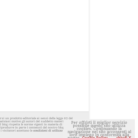
i un prodotto editoriale ai sensi della legge 62 del
ualsiasi motivo gli autori del suddetto materiale avessero
Per offrirti il miglior servizio
 blog rispetta le norme vigenti in materia di privacy. E'
possibile questo sito utilizza
 riprodurre in parte i contenuti del nostro blog ponendo
cookies. Continuando la
 i visitatori accettano le
condizioni di utilizzo del sito
navigazione nel sito acconsenti al
loro impiego in conformità alla