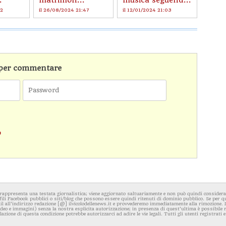
.
matrimon...
musica seguend...
22
il 26/08/2024 21:47
il 12/01/2024 21:03
n per commentare
o
rappresenta una testata giornalistica; viene aggiornato saltuariamente e non può quindi considerars
fili Facebook pubblici o siti/blog che possono essere quindi ritenuti di dominio pubblico. Se per q
l all'indirizzo redazione [@] ilvicolodellenews.it e provvederemo immediatamente alla rimozione. Il
video e immagini) senza la nostra esplicita autorizzazione; in presenza di quest'ultima è possibile
iolazione di questa condizione potrebbe autorizzarci ad adire le vie legali. Tutti gli utenti registrati e