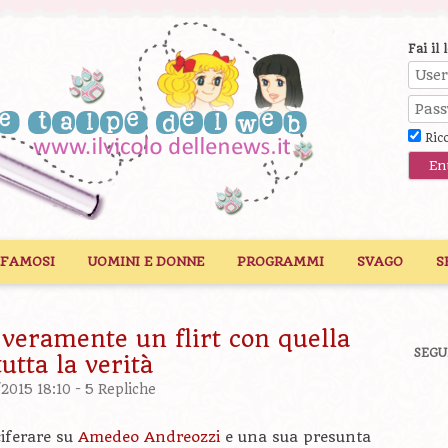
Fai il 
Ric
 FAMOSI
UOMINI E DONNE
PROGRAMMI
SVAGO
S
eramente un flirt con quella
SEGU
utta la verità
/2015 18:10 -
5 Repliche
ciferare su
Amedeo Andreozzi
e una sua presunta