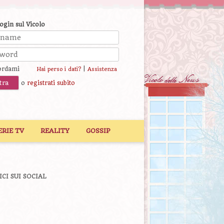
login sul Vicolo
ordami
|
Hai perso i dati?
Assistenza
o
registrati subito
ERIE TV
REALITY
GOSSIP
ICI SUI SOCIAL