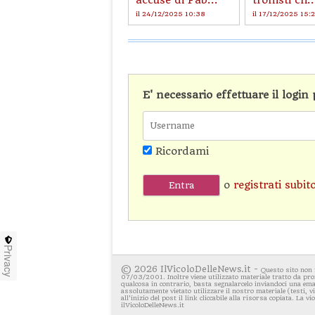
accuse di Fab...
tronisti ch..
il 24/12/2025 10:38
il 17/12/2025 15:
E' necessario effettuare il logi
Ricordami
o
registrati subit
Privacy
© 2026 IlVicoloDelleNews.it -
Questo sito non 
07/03/2001. Inoltre viene utilizzato materiale tratto da pro
qualcosa in contrario, basta segnalarcelo inviandoci una emai
assolutamente vietato utilizzare il nostro materiale (testi, 
all'inizio del post il link cliccabile alla risorsa copiata. La v
ilVicoloDelleNews.it