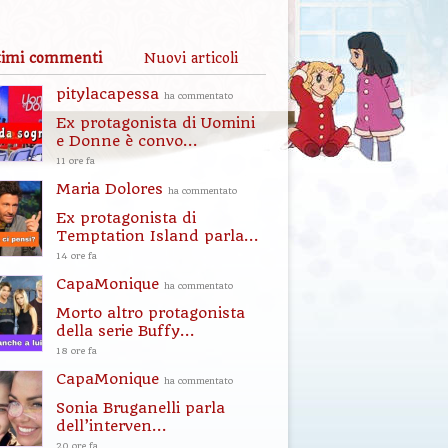
timi commenti
Nuovi articoli
pitylacapessa
ha commentato
Ex protagonista di Uomini
e Donne è convo...
11 ore fa
Maria Dolores
ha commentato
Ex protagonista di
Temptation Island parla...
14 ore fa
CapaMonique
ha commentato
Morto altro protagonista
della serie Buffy...
18 ore fa
CapaMonique
ha commentato
Sonia Bruganelli parla
dell’interven...
20 ore fa