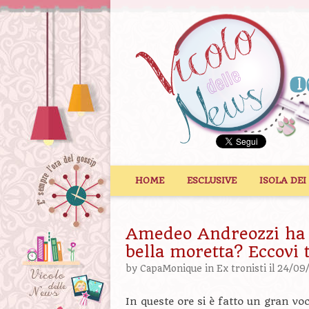
Vai al contenuto
HOME
ESCLUSIVE
ISOLA DEI
Amedeo Andreozzi ha v
bella moretta? Eccovi t
by
CapaMonique
in
Ex tronisti
il 24/09
In queste ore si è fatto un gran vo