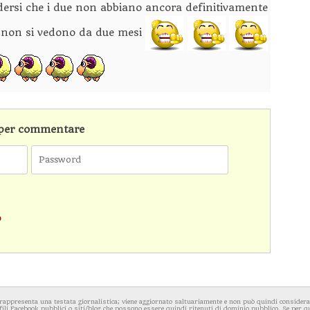
udersi che i due non abbiano ancora definitivamente
 non si vedono da due mesi
n per commentare
o
rappresenta una testata giornalistica; viene aggiornato saltuariamente e non può quindi considerars
fili Facebook pubblici o siti/blog che possono essere quindi ritenuti di dominio pubblico. Se per q