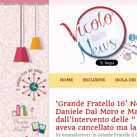
Vai al contenuto
HOME
ESCLUSIVE
ISOLA DEI
‘Grande Fratello 16’ N
Daniele Dal Moro e Mar
dall’intervento delle 
aveva cancellato ma la
by
emmaforever
in
Grande Fratello
il 