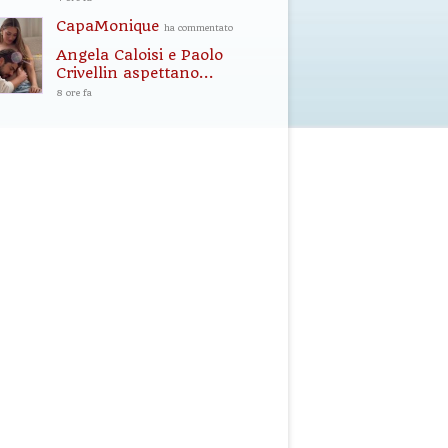
CapaMonique
ha commentato
Angela Caloisi e Paolo
Crivellin aspettano...
8 ore fa