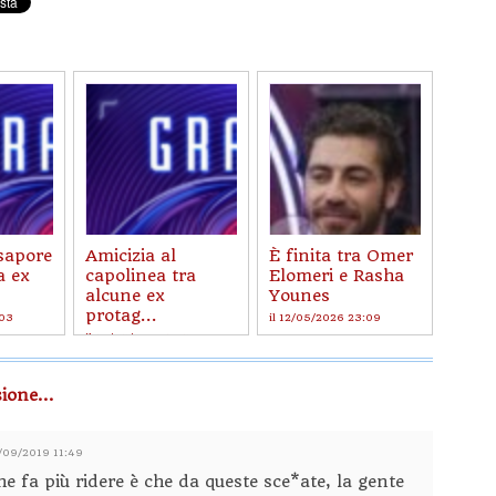
 sapore
Amicizia al
È finita tra Omer
a ex
capolinea tra
Elomeri e Rasha
alcune ex
Younes
protag...
:03
il 12/05/2026 23:09
il 19/05/2026 16:53
ione...
7/09/2019 11:49
e fa più ridere è che da queste sce*ate, la gente