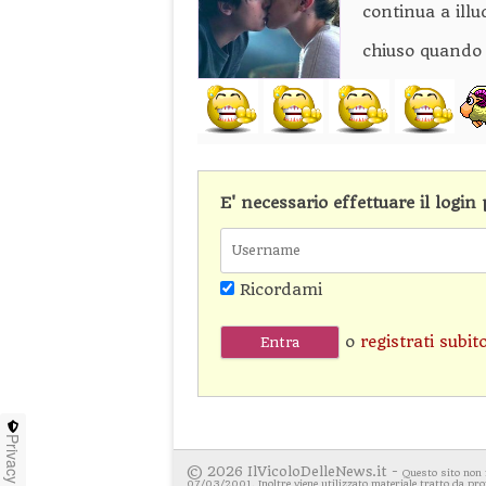
continua a ill
chiuso quando
E' necessario effettuare il logi
Ricordami
o
registrati subit
Privacy
© 2026 IlVicoloDelleNews.it -
Questo sito non 
07/03/2001. Inoltre viene utilizzato materiale tratto da pro