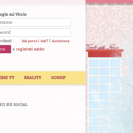
login sul Vicolo
ordami
|
Hai perso i dati?
Assistenza
o
registrati subito
ERIE TV
REALITY
GOSSIP
ICI SUI SOCIAL