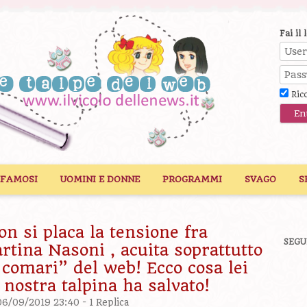
Fai il 
Ric
 FAMOSI
UOMINI E DONNE
PROGRAMMI
SVAGO
S
on si placa la tensione fra
SEGU
tina Nasoni , acuita soprattutto
“ comari” del web! Ecco cosa lei
 nostra talpina ha salvato!
06/09/2019 23:40 -
1 Replica