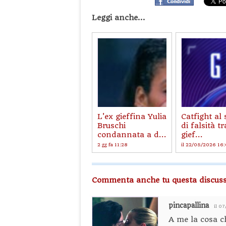
Leggi anche...
L'ex gieffina Yulia
Catfight al
Bruschi
di falsità tr
condannata a d...
gief...
2 gg fa 11:28
il 22/05/2026 16
Commenta anche tu questa discuss
pincapallina
il 0
A me la cosa ch