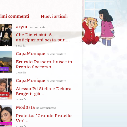
timi commenti
Nuovi articoli
arym
ha commentato
Che Dio ci aiuti 5
anticipazioni sesta pun...
1 sec fa
CapaMonique
ha commentato
Ernesto Passaro finisce in
Pronto Soccorso
2 ore fa
CapaMonique
ha commentato
Alessio Pil Stella e Debora
Bragetti già ...
3 ore fa
Mod3sta
ha commentato
Protetto: ‘Grande Fratello
Vip’...
4 ore fa