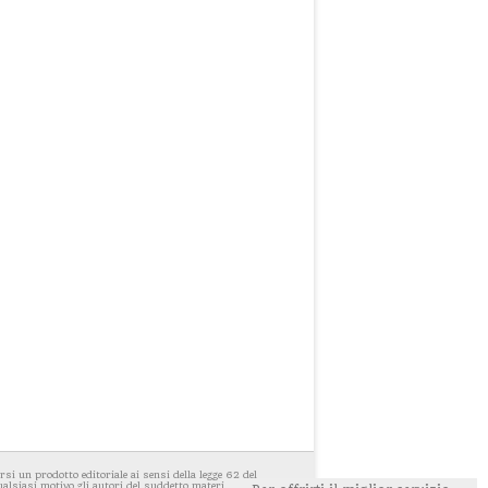
i un prodotto editoriale ai sensi della legge 62 del
ualsiasi motivo gli autori del suddetto materiale avessero