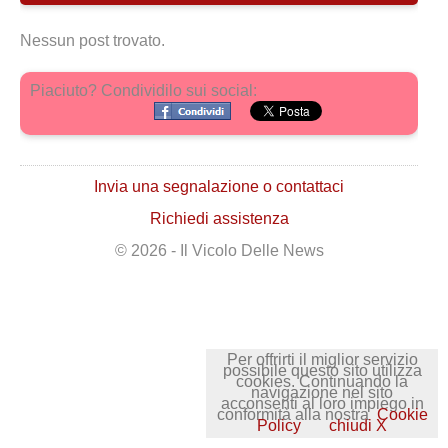
Nessun post trovato.
Piaciuto? Condividilo sui social:
Invia una segnalazione o contattaci
Richiedi assistenza
© 2026 - Il Vicolo Delle News
Per offrirti il miglior servizio
possibile questo sito utilizza
cookies. Continuando la
navigazione nel sito
acconsenti al loro impiego in
conformità alla nostra
Cookie
Policy
chiudi X