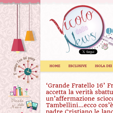
Vai al contenuto
HOME
ESCLUSIVE
ISOLA DEI
‘Grande Fratello 16’ F
accetta la verità sbattu
un’affermazione scioc
Tambellini…ecco cos’è
padre Cristiano le lanc