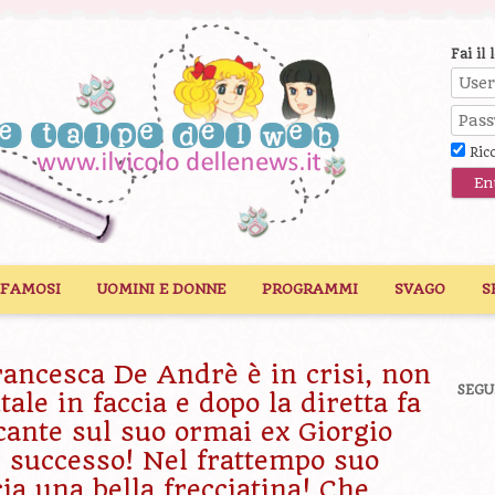
Fai il 
Ric
 FAMOSI
UOMINI E DONNE
PROGRAMMI
SVAGO
S
rancesca De Andrè è in crisi, non
SEGU
tale in faccia e dopo la diretta fa
cante sul suo ormai ex Giorgio
 successo! Nel frattempo suo
ia una bella frecciatina! Che