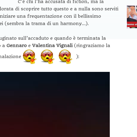
C’è chi l’ha accusata di fiction, ma la
ata di scoprire tutto questo e a nulla sono serviti
iniziare una frequentazione con il bellissimo
i lei (sembra la trama di un harmony…).
uginato sull’accaduto e quando è terminata la
o a
Gennaro
e
Valentina Vignali
(ringraziamo la
gnalazione
):