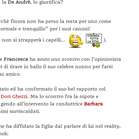
a la
De Andrè
, lo giustifica?
rchè finora non ha perso la testa per uno come
rmale e tranquillo” per i suoi canoni!
 non si strapperà i capelli…
).
le
Francesca
ha avuto uno scontro con l’opinionista
i di tirare in ballo il suo celebre nonno per farsi
uo amico.
tato ed ha confermato il suo bel rapporto col
a
Dori Ghezzi
. Ma lo scontro fra la nipote e
ngendo all’intervento la conduttrice
Barbara
nimi surriscaldati.
he ha diffidato la figlia dal parlare di lui nel reality,
ook: