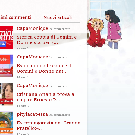
timi commenti
Nuovi articoli
CapaMonique
ha commentato
Storica coppia di Uomini e
Donne sta per s...
13 ore fa
CapaMonique
ha commentato
Esaminiamo le coppie di
Uomini e Donne nat...
14 ore fa
CapaMonique
ha commentato
Cristiana Anania prova a
colpire Ernesto P...
16 ore fa
pitylacapessa
ha commentato
Ex protagonista del Grande
Fratello: ̶...
16 ore fa