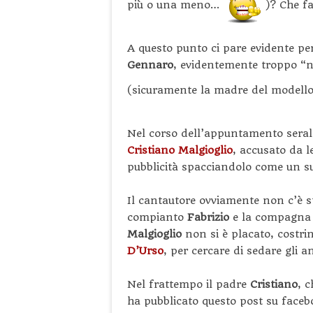
più o una meno…
)? Che f
A questo punto ci pare evidente pe
Gennaro
, evidentemente troppo “no
(sicuramente la madre del modello
Nel corso dell’appuntamento sera
Cristiano Malgioglio
, accusato da le
pubblicità spacciandolo come un s
Il cantautore ovviamente non c’è s
compianto
Fabrizio
e la compagn
Malgioglio
non si è placato, costri
D’Urso
, per cercare di sedare gli a
Nel frattempo il padre
Cristiano
, c
ha pubblicato questo post su faceb