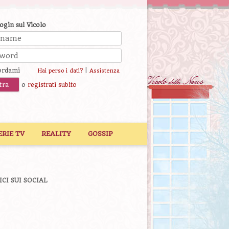
login sul Vicolo
ordami
|
Hai perso i dati?
Assistenza
o
registrati subito
ERIE TV
REALITY
GOSSIP
ICI SUI SOCIAL