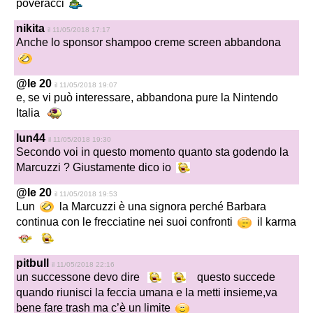
poveracci
nikita
il 11/05/2018 17:17
Anche lo sponsor shampoo creme screen abbandona
@le 20
il 11/05/2018 19:07
e, se vi può interessare, abbandona pure la Nintendo
Italia
lun44
il 11/05/2018 19:30
Secondo voi in questo momento quanto sta godendo la
Marcuzzi ? Giustamente dico io
@le 20
il 11/05/2018 19:53
Lun
la Marcuzzi è una signora perché Barbara
continua con le frecciatine nei suoi confronti
il karma
pitbull
il 11/05/2018 22:16
un successone devo dire
questo succede
quando riunisci la feccia umana e la metti insieme,va
bene fare trash ma c’è un limite