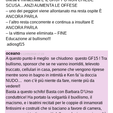
SCUSA…ANZI AUMENTA LE OFFESE
– uno dei peggiori viene allontanato ma resta ospite È
ANCORA PARLA
– l’altro resta concorrente e continua a insultare E
ANCORA PARLA
– la vittima viene eliminata – FINE
Educazione al bullismo!!!
adiosgf15
oceano
il 12/05/2018 17:23
A questo punto è meglio se chiudono questo GF15 ! Tra
bullismo, sponsor che se ne vanno inorriditi, televoto
truccato, cellulari in casa, persone che vengono riprese
mentre sono in bagno in intimità e Ken fa’ la doccia
NUDO… non c’è più niente da fare, niente più da
vedere!!
Basta a questo schifo! Basta con Barbara D’Urso
conduttrice! Ha portato la volgarità il buxllismo, il
macismo, e i teatrini recitati per le coppie di innamorati
fintissimi e costruiti che si baciano a favore di camera,