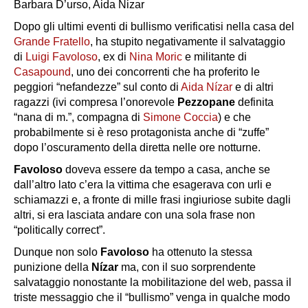
Barbara D’urso, Aida Nizar
Dopo gli ultimi eventi di bullismo verificatisi nella casa del
Grande Fratello
, ha stupito negativamente il salvataggio
di
Luigi Favoloso
, ex di
Nina Moric
e militante di
Casapound
, uno dei concorrenti che ha proferito le
peggiori “nefandezze” sul conto di
Aida Nízar
e di altri
ragazzi (ivi compresa l’onorevole
Pezzopane
definita
“nana di m.”, compagna di
Simone Coccia
) e che
probabilmente si è reso protagonista anche di “zuffe”
dopo l’oscuramento della diretta nelle ore notturne.
Favoloso
doveva essere da tempo a casa, anche se
dall’altro lato c’era la vittima che esagerava con urli e
schiamazzi e, a fronte di mille frasi ingiuriose subite dagli
altri, si era lasciata andare con una sola frase non
“politically correct”.
Dunque non solo
Favoloso
ha ottenuto la stessa
punizione della
Nízar
ma, con il suo sorprendente
salvataggio nonostante la mobilitazione del web, passa il
triste messaggio che il “bullismo” venga in qualche modo