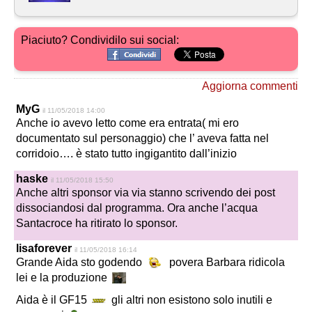
Piaciuto? Condividilo sui social:
Aggiorna commenti
MyG
il 11/05/2018 14:00
Anche io avevo letto come era entrata( mi ero
documentato sul personaggio) che l’ aveva fatta nel
corridoio…. è stato tutto ingigantito dall’inizio
haske
il 11/05/2018 15:50
Anche altri sponsor via via stanno scrivendo dei post
dissociandosi dal programma. Ora anche l’acqua
Santacroce ha ritirato lo sponsor.
lisaforever
il 11/05/2018 16:14
Grande Aida sto godendo
povera Barbara ridicola
lei e la produzione
Aida è il GF15
gli altri non esistono solo inutili e