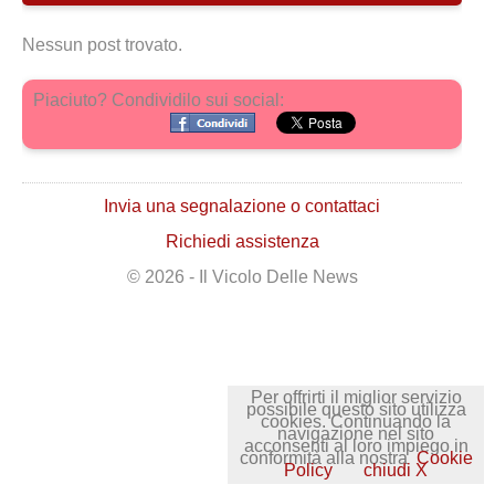
Nessun post trovato.
Piaciuto? Condividilo sui social:
Invia una segnalazione o contattaci
Richiedi assistenza
© 2026 - Il Vicolo Delle News
Per offrirti il miglior servizio
possibile questo sito utilizza
cookies. Continuando la
navigazione nel sito
acconsenti al loro impiego in
conformità alla nostra
Cookie
Policy
chiudi X