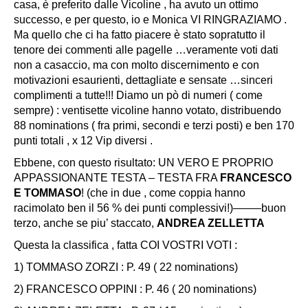
casa, è preferito dalle Vicoline , ha avuto un ottimo
successo, e per questo, io e Monica VI RINGRAZIAMO .
Ma quello che ci ha fatto piacere è stato sopratutto il
tenore dei commenti alle pagelle …veramente voti dati
non a casaccio, ma con molto discernimento e con
motivazioni esaurienti, dettagliate e sensate …sinceri
complimenti a tutte!!! Diamo un pò di numeri ( come
sempre) : ventisette vicoline hanno votato, distribuendo
88 nominations ( fra primi, secondi e terzi posti) e ben 170
punti totali , x 12 Vip diversi .
Ebbene, con questo risultato: UN VERO E PROPRIO
APPASSIONANTE TESTA – TESTA FRA
FRANCESCO
E TOMMASO
! (che in due , come coppia hanno
racimolato ben il 56 % dei punti complessivi!)——–buon
terzo, anche se piu’ staccato,
ANDREA ZELLETTA
Questa la classifica , fatta COI VOSTRI VOTI :
1) TOMMASO ZORZI : P. 49 ( 22 nominations)
2) FRANCESCO OPPINI : P. 46 ( 20 nominations)