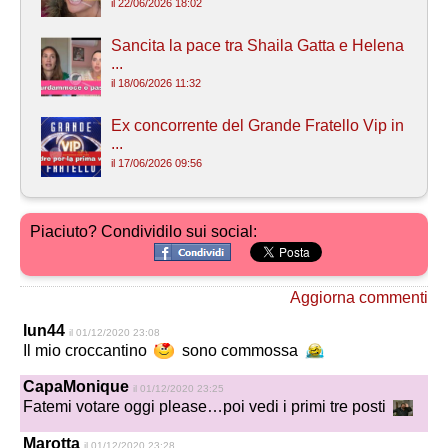
il 22/06/2026 18:02
Sancita la pace tra Shaila Gatta e Helena
...
il 18/06/2026 11:32
Ex concorrente del Grande Fratello Vip in
...
il 17/06/2026 09:56
Piaciuto? Condividilo sui social:
Aggiorna commenti
lun44
il 01/12/2020 23:08
Il mio croccantino
sono commossa
CapaMonique
il 01/12/2020 23:25
Fatemi votare oggi please…poi vedi i primi tre posti
Marotta
il 01/12/2020 23:28