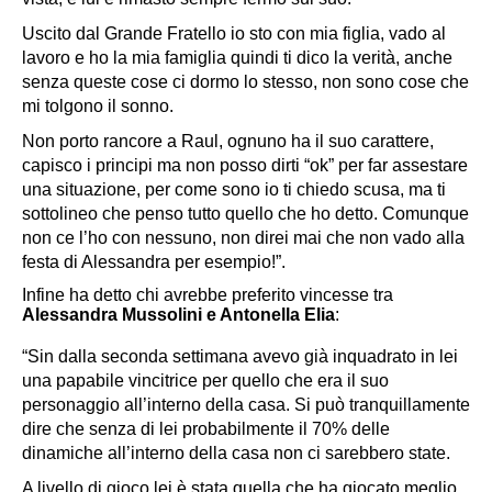
Uscito dal Grande Fratello io sto con mia figlia, vado al
lavoro e ho la mia famiglia quindi ti dico la verità, anche
senza queste cose ci dormo lo stesso, non sono cose che
mi tolgono il sonno.
Non porto rancore a Raul, ognuno ha il suo carattere,
capisco i principi ma non posso dirti “ok” per far assestare
una situazione, per come sono io ti chiedo scusa, ma ti
sottolineo che penso tutto quello che ho detto. Comunque
non ce l’ho con nessuno, non direi mai che non vado alla
festa di Alessandra per esempio!”.
Infine ha detto chi avrebbe preferito vincesse tra
Alessandra Mussolini
e Antonella Elia
:
“Sin dalla seconda settimana avevo già inquadrato in lei
una papabile vincitrice per quello che era il suo
personaggio all’interno della casa. Si può tranquillamente
dire che senza di lei probabilmente il 70% delle
dinamiche all’interno della casa non ci sarebbero state.
A livello di gioco lei è stata quella che ha giocato meglio,