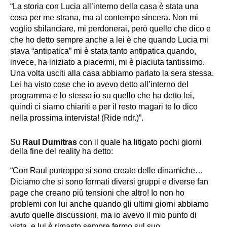
“La storia con Lucia all’interno della casa è stata una
cosa per me strana, ma al contempo sincera. Non mi
voglio sbilanciare, mi perdonerai, però quello che dico e
che ho detto sempre anche a lei è che quando Lucia mi
stava “antipatica” mi è stata tanto antipatica quando,
invece, ha iniziato a piacermi, mi è piaciuta tantissimo.
Una volta usciti alla casa abbiamo parlato la sera stessa.
Lei ha visto cose che io avevo detto all’interno del
programma e lo stesso io su quello che ha detto lei,
quindi ci siamo chiariti e per il resto magari te lo dico
nella prossima intervista! (Ride ndr.)”.
Su
Raul Dumitras
con il quale ha litigato pochi giorni
della fine del reality ha detto:
“Con Raul purtroppo si sono create delle dinamiche…
Diciamo che si sono formati diversi gruppi e diverse fan
page che creano più tensioni che altro! Io non ho
problemi con lui anche quando gli ultimi giorni abbiamo
avuto quelle discussioni, ma io avevo il mio punto di
vista, e lui è rimasto sempre fermo sul suo.