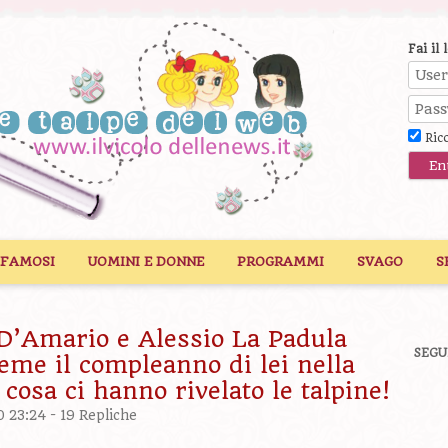
Fai il 
Ric
 FAMOSI
UOMINI E DONNE
PROGRAMMI
SVAGO
S
 D’Amario e Alessio La Padula
SEGU
eme il compleanno di lei nella
cosa ci hanno rivelato le talpine!
0 23:24 -
19 Repliche