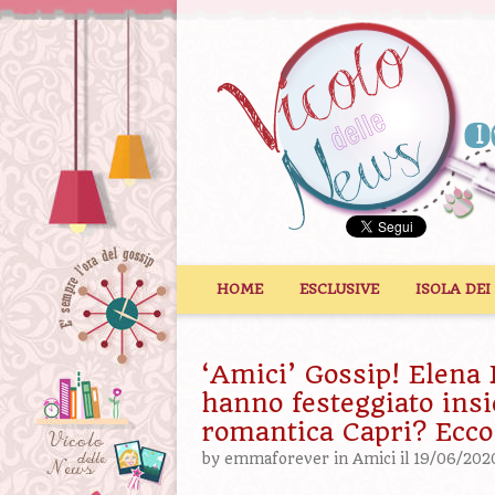
Vai al contenuto
HOME
ESCLUSIVE
ISOLA DEI
‘Amici’ Gossip! Elena
hanno festeggiato insi
romantica Capri? Ecco 
by
emmaforever
in
Amici
il 19/06/202