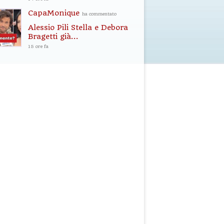
CapaMonique
ha commentato
Alessio Pili Stella e Debora
Bragetti già...
15 ore fa