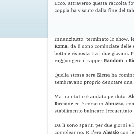
Ecco, attraverso questa raccolta fo
coppia ha vissuto dalla fine del ta
Innanzitutto, terminato lo show, le
Roma
, da lì sono cominciate delle 
botta e risposta tra i due giovani. 
raggiungere il rapper
Random
a
Ri
Quella stessa sera
Elena
ha cominc
sembravano proprio denotare una 
Ma non tutto è andato perduto:
Al
Riccione
ed è corso in
Abruzzo
, co
stabilimento balneare frequentato d
Da lì sono spariti per due giorni e 
compleanno. E c’era
Alessio
con le