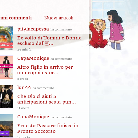
timi commenti
Nuovi articoli
pitylacapessa
ha commentato
Ex volto di Uomini e Donne
escluso dall...
24 min fa
CapaMonique
ha commentato
Altro figlio in arrivo per
una coppia stor...
2 ore fa
lun44
ha commentato
Che Dio ci aiuti 5
anticipazioni sesta pun...
11 ore fa
CapaMonique
ha commentato
Ernesto Passaro finisce in
Pronto Soccorso
14 ore fa