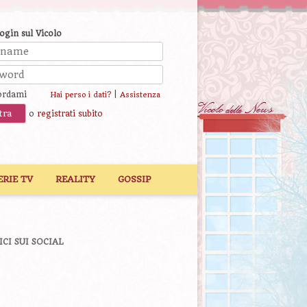
login sul Vicolo
ordami
|
Hai perso i dati?
Assistenza
o
registrati subito
ERIE TV
REALITY
GOSSIP
ICI SUI SOCIAL