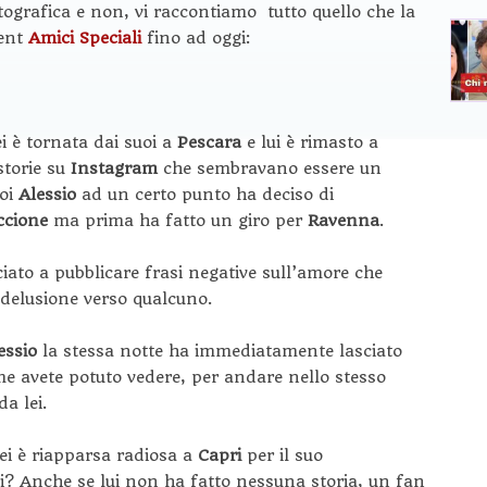
tografica e non, vi raccontiamo tutto quello che la
lent
Amici Speciali
fino ad oggi:
i è tornata dai suoi a
Pescara
e lui è rimasto a
storie su
Instagram
che sembravano essere un
Poi
Alessio
ad un certo punto ha deciso di
ccione
ma prima ha fatto un giro per
Ravenna
.
iato a pubblicare frasi negative sull’amore che
delusione verso qualcuno.
essio
la stessa notte ha immediatamente lasciato
me avete potuto vedere, per andare nello stesso
a lei.
lei è riapparsa radiosa a
Capri
per il suo
i? Anche se lui non ha fatto nessuna storia, un fan