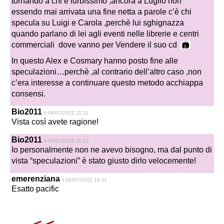
tornando a chi è furbissimo ,ancora a Luglio non
essendo mai arrivata una fine netta a parole c’è chi
specula su Luigi e Carola ,perchè lui sghignazza
quando parlano di lei agli eventi nelle librerie e centri
commerciali dove vanno per Vendere il suo cd
In questo Alex e Cosmary hanno posto fine alle
speculazioni…perchè ,al contrario dell’altro caso ,non
c’era interesse a continuare questo metodo acchiappa
consensi.
Bio2011
il 09/07/2022 11:11
Vista così avete ragione!
Bio2011
il 09/07/2022 11:12
Io personalmente non ne avevo bisogno, ma dal punto di
vista “speculazioni” è stato giusto dirlo velocemente!
emerenziana
il 09/07/2022 14:11
Esatto pacific