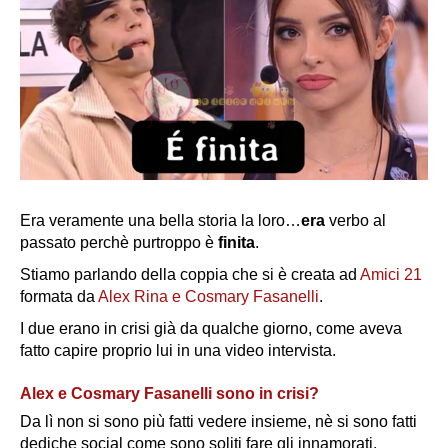
Era veramente una bella storia la loro…
era
verbo al
passato perchè purtroppo è
finita
.
Stiamo parlando della coppia che si è creata ad
Amici 21
formata da
Alex Rina e Cosmary Fasanelli
.
I due erano in crisi già da qualche giorno, come aveva
fatto capire proprio lui in una video intervista.
Alex e Cosmary Fasanelli sono in crisi?
Da lì non si sono più fatti vedere insieme, nè si sono fatti
dediche social come sono soliti fare gli innamorati.