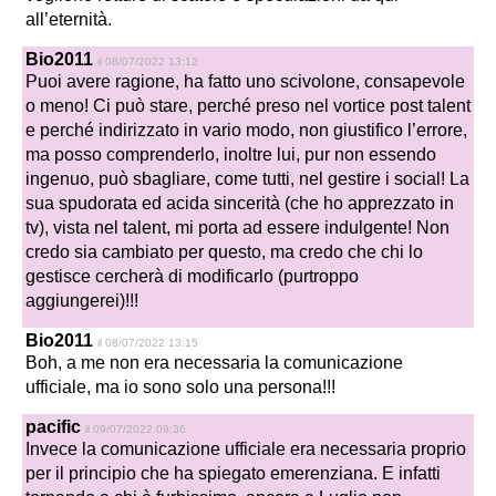
all’eternità.
Bio2011
il 08/07/2022 13:12
Puoi avere ragione, ha fatto uno scivolone, consapevole
o meno! Ci può stare, perché preso nel vortice post talent
e perché indirizzato in vario modo, non giustifico l’errore,
ma posso comprenderlo, inoltre lui, pur non essendo
ingenuo, può sbagliare, come tutti, nel gestire i social! La
sua spudorata ed acida sincerità (che ho apprezzato in
tv), vista nel talent, mi porta ad essere indulgente! Non
credo sia cambiato per questo, ma credo che chi lo
gestisce cercherà di modificarlo (purtroppo
aggiungerei)!!!
Bio2011
il 08/07/2022 13:15
Boh, a me non era necessaria la comunicazione
ufficiale, ma io sono solo una persona!!!
pacific
il 09/07/2022 09:36
Invece la comunicazione ufficiale era necessaria proprio
per il principio che ha spiegato emerenziana. E infatti