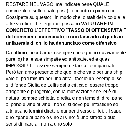
RESTARE NEL VAGO, ma indicare bene QUALE
commento e sotto quale post ( concordo in pieno con
Gossipetta su questo) , in modo che lo staff del vicolo e le
altre vicoline che leggono, possano
VALUTARE IN
CONCRETO L’EFFETTIVO “TASSO DI OFFENSIVITA'”
del commento incriminato, e non lasciarlo al giudizio
unilaterale di chi lo ha denunciato come offensivo
D
a ultimo,
ricordiamoci sempre che ognuno ( ovviamente
pure io) ha le sue simpatie ed antipatie, ed è quasi
IMPOSSIBILE essere sempre distaccati e imparziali.
Però teniamo presente che quello che vale per una ship,
vale di pari misura per una altra..
.faccio un esempio: se
si difende Giulia de Lellis dalla critica di essere troppo
arrogante e pungente, con la motivazione che lei è di
natura sempre schietta, diretta, e non teme di dire pane
al pane e vino al vino , non ci si deve poi infastidire se
altri usano termini diretti e pungenti verso di lei…
il saper
dire “pane al pane e vino al vino” è una strada a due
sensi di marcia , non a uno solo