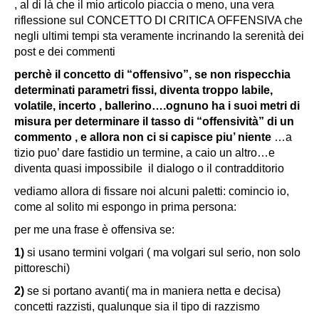
, al di là che il mio articolo piaccia o meno, una vera
riflessione sul CONCETTO DI CRITICA OFFENSIVA che
negli ultimi tempi sta veramente incrinando la serenità dei
post e dei commenti
perchè il concetto di “offensivo”, se non rispecchia
determinati parametri fissi, diventa troppo labile,
volatile, incerto , ballerino….ognuno ha i suoi metri di
misura per determinare il tasso di “offensività” di un
commento , e allora non ci si capisce piu’ niente
…a
tizio puo’ dare fastidio un termine, a caio un altro…e
diventa quasi impossibile il dialogo o il contradditorio
vediamo allora di fissare noi alcuni paletti: comincio io,
come al solito mi espongo in prima persona:
per me una frase è offensiva se:
1)
si usano termini volgari ( ma volgari sul serio, non solo
pittoreschi)
2)
se si portano avanti( ma in maniera netta e decisa)
concetti razzisti, qualunque sia il tipo di razzismo