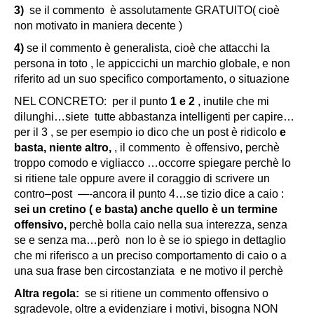
3)
se il commento è assolutamente GRATUITO( cioè
non motivato in maniera decente )
4)
se il commento è generalista, cioè che attacchi la
persona in toto , le appiccichi un marchio globale, e non
riferito ad un suo specifico comportamento, o situazione
NEL CONCRETO: per il punto
1 e 2
, inutile che mi
dilunghi…siete tutte abbastanza intelligenti per capire…
per il 3 , se per esempio io dico che un post è ridicolo
e
basta, niente altro,
, il commento è offensivo, perchè
troppo comodo e vigliacco …occorre spiegare perchè lo
si ritiene tale oppure avere il coraggio di scrivere un
contro–post —-ancora il punto 4…se tizio dice a caio :
sei un cretino ( e basta) anche quello è un termine
offensivo,
perchè bolla caio nella sua interezza, senza
se e senza ma…però non lo è se io spiego in dettaglio
che mi riferisco a un preciso comportamento di caio o a
una sua frase ben circostanziata e ne motivo il perchè
Altra regola:
se si ritiene un commento offensivo o
sgradevole, oltre a evidenziare i motivi, bisogna NON